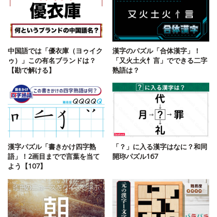
中国語では「優衣庫（ヨゥイク
漢字のパズル「合体漢字」！
ゥ）」この有名ブランドは？
「又火土火忄言」でできる二字
【勘で解ける】
熟語は？
漢字パズル「書きかけ四字熟
「？」に入る漢字はなに？和同
語」！2画目までで言葉を当て
開珎パズル167
よう【107】