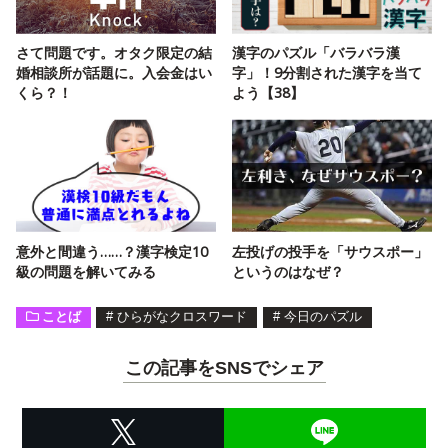
さて問題です。オタク限定の結
漢字のパズル「バラバラ漢
婚相談所が話題に。入会金はい
字」！9分割された漢字を当て
くら？！
よう【38】
意外と間違う……？漢字検定10
左投げの投手を「サウスポー」
級の問題を解いてみる
というのはなぜ？
ことば
#
ひらがなクロスワード
#
今日のパズル
この記事をSNSでシェア