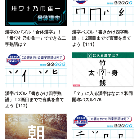
漢字のパズル「合体漢字」！
漢字パズル「書きかけ四字熟
「卅ワ扌乃巾隹一」でできる二
語」！2画目までで言葉を当て
字熟語は？
よう【111】
漢字パズル「書きかけ四字熟
「？」に入る漢字はなに？和同
語」！2画目までで言葉を当て
開珎パズル178
よう【112】