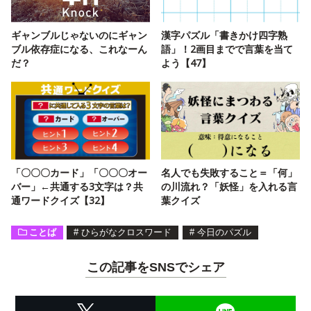
ギャンブルじゃないのにギャン
漢字パズル「書きかけ四字熟
ブル依存症になる、これなーん
語」！2画目までで言葉を当て
だ？
よう【47】
「〇〇〇カード」「〇〇〇オー
名人でも失敗すること＝「何」
バー」←共通する3文字は？共
の川流れ？「妖怪」を入れる言
通ワードクイズ【32】
葉クイズ
ことば
#
ひらがなクロスワード
#
今日のパズル
この記事をSNSでシェア