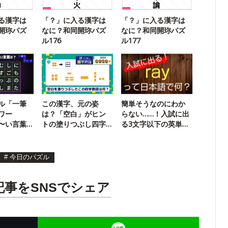
る漢字は
「？」に入る漢字は
「？」に入る漢字は
開珎パズ
なに？和同開珎パズ
なに？和同開珎パズ
ル176
ル177
ル「一筆
この漢字、元の姿
簡単そうなのにわか
ワー
は？「空白」がヒン
らない……！入試に出
〜い言葉
トの塗りつぶし四字
る3文字以下の英単語
31】
熟語16
クイズ
#
今日のパズル
記事をSNSでシェア