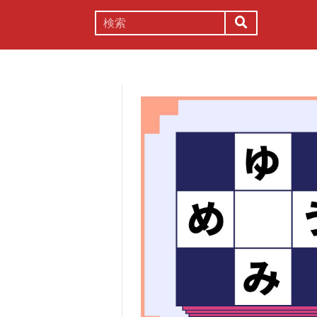
謎解き
コラム
常識
理系