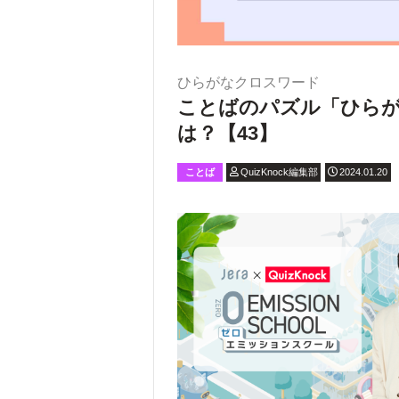
ひらがなクロスワード
ことばのパズル「ひら
は？【43】
ことば
QuizKnock編集部
2024.01.20