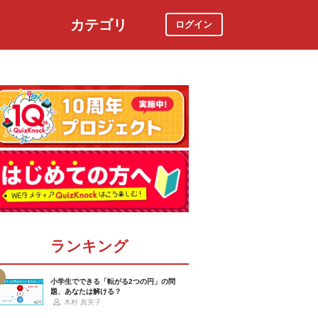
カテゴリ
ログイン
社会
スポーツ
時事ニュース
特集
ランキング
小学生でできる「転がる2つの円」の問
題、あなたは解ける？
木村 真実子