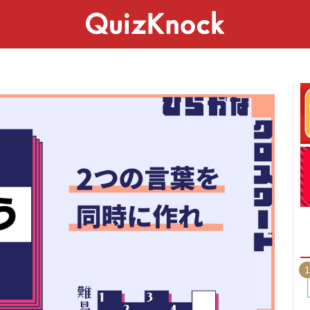
スペシャル
ライフ
ことば
カルチャー
1