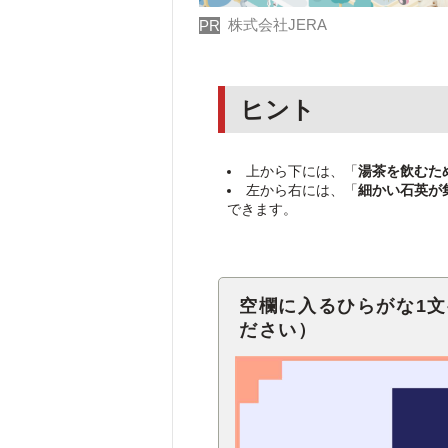
株式会社JERA
PR
ヒント
上から下には、「
湯茶を飲むた
左から右には、「
細かい石英が
できます。
空欄に入るひらがな1
ださい）