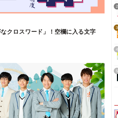
2
3
がなクロスワード」！空欄に入る文字
4
5