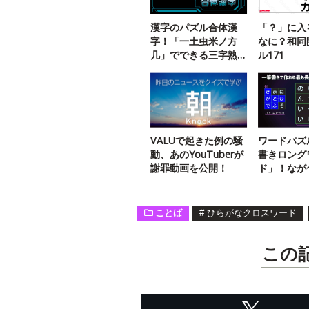
漢字のパズル合体漢
「？」に入
字！「一土虫米ノ方
なに？和同
几」でできる三字熟
ル171
語は？
VALUで起きた例の騒
ワードパズ
動、あのYouTuberが
書きロング
謝罪動画を公開！
ド」！なが
を探そう【
ことば
#
ひらがなクロスワード
この