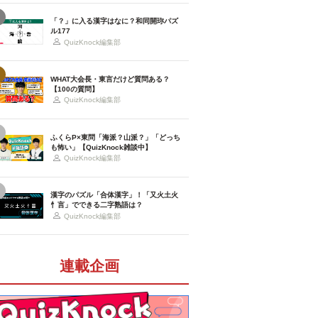
「？」に入る漢字はなに？和同開珎パズ
ル177
QuizKnock編集部
WHAT大会長・東言だけど質問ある？
【100の質問】
QuizKnock編集部
ふくらP×東問「海派？山派？」「どっち
も怖い」【QuizKnock雑談中】
QuizKnock編集部
漢字のパズル「合体漢字」！「又火土火
忄言」でできる二字熟語は？
QuizKnock編集部
連載企画