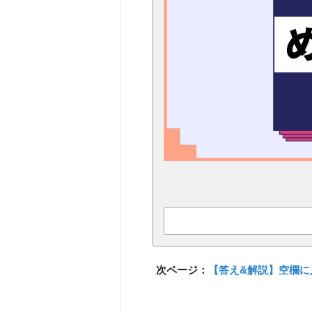
次ページ：
【答え&解説】空欄に