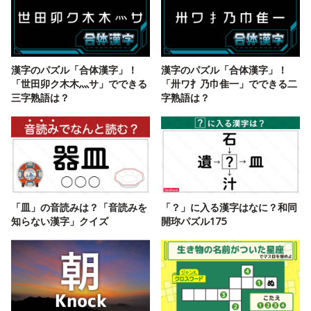
漢字のパズル「合体漢字」！
漢字のパズル「合体漢字」！
「世田卯ク木木灬サ」でできる
「卅ワ扌乃巾隹一」でできる二
三字熟語は？
字熟語は？
「皿」の音読みは？「音読みを
「？」に入る漢字はなに？和同
知らない漢字」クイズ
開珎パズル175