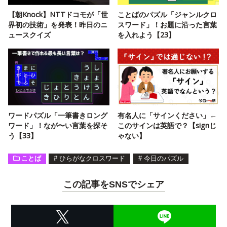
【朝Knock】NTTドコモが「世
ことばのパズル「ジャンルクロ
界初の技術」を発表！昨日のニ
スワード」！お題に沿った言葉
ュースクイズ
を入れよう【23】
ワードパズル「一筆書きロング
有名人に「サインください」←
ワード」！なが〜い言葉を探そ
このサインは英語で？【signじ
う【33】
ゃない】
ことば
#
ひらがなクロスワード
#
今日のパズル
この記事をSNSでシェア