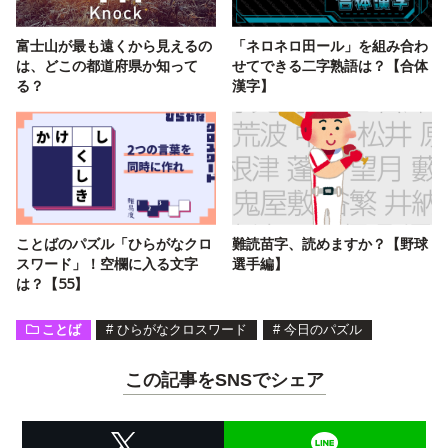
富士山が最も遠くから見えるの
「ネロネロ田ール」を組み合わ
は、どこの都道府県か知って
せてできる二字熟語は？【合体
る？
漢字】
ことばのパズル「ひらがなクロ
難読苗字、読めますか？【野球
スワード」！空欄に入る文字
選手編】
は？【55】
ことば
#
ひらがなクロスワード
#
今日のパズル
この記事をSNSでシェア