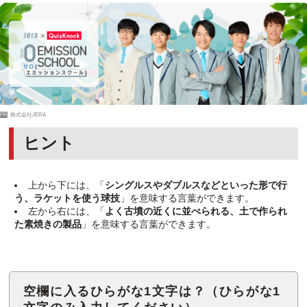
PR
株式会社JERA
ヒント
上から下には、「
シングルスやダブルスなどといった形で行
う、ラケットを使う球技
」を意味する言葉ができます。
左から右には、「
よく古墳の近くに並べられる、土で作られ
た素焼きの製品
」を意味する言葉ができます。
空欄に入るひらがな1文字は？（ひらがな1