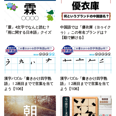
「霖」4文字でなんと読む？
中国語では「優衣庫（ヨゥイク
「雨に関する日本語」クイズ
ゥ）」この有名ブランドは？
【勘で解ける】
漢字パズル「書きかけ四字熟
漢字パズル「書きかけ四字熟
語」！2画目までで言葉を当て
語」！2画目までで言葉を当て
よう【106】
よう【108】