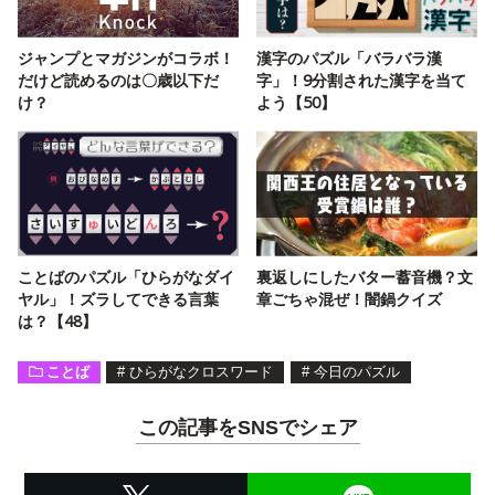
ジャンプとマガジンがコラボ！
漢字のパズル「バラバラ漢
だけど読めるのは〇歳以下だ
字」！9分割された漢字を当て
け？
よう【50】
ことばのパズル「ひらがなダイ
裏返しにしたバター蓄音機？文
ヤル」！ズラしてできる言葉
章ごちゃ混ぜ！闇鍋クイズ
は？【48】
ことば
#
ひらがなクロスワード
#
今日のパズル
この記事をSNSでシェア