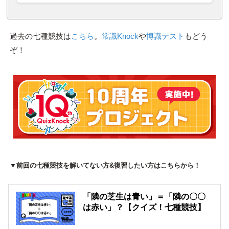
過去の七種競技は
こちら
。
常識Knock
や
博識テスト
もどう
ぞ！
▼前回の七種競技を解いてない方&復習したい方はこちらから！
「隣の芝生は青い」＝「隣の〇〇
は赤い」？【クイズ！七種競技】