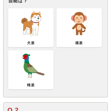
芸能は？
犬楽
猿楽
雉楽
Q.2