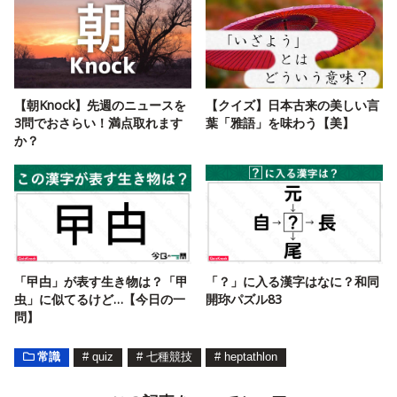
【朝Knock】先週のニュースを
【クイズ】日本古来の美しい言
3問でおさらい！満点取れます
葉「雅語」を味わう【美】
か？
「曱甴」が表す生き物は？「甲
「？」に入る漢字はなに？和同
虫」に似てるけど…【今日の一
開珎パズル83
問】
常識
#
quiz
#
七種競技
#
heptathlon