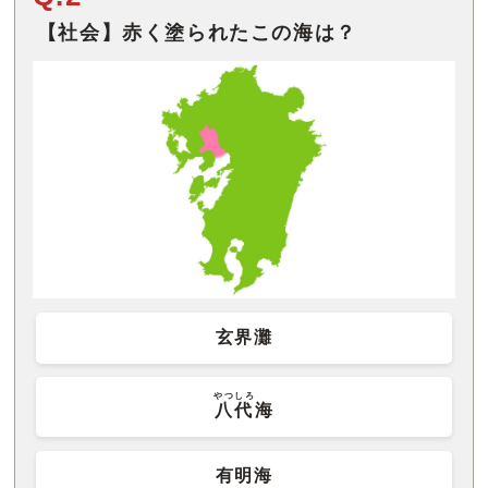
【社会】赤く塗られたこの海は？
玄界灘
やつしろ
八代
海
有明海