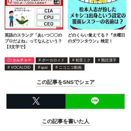
英語のスラング「あいつ〇〇の
どのくらい覚えてる？『水曜日
プロだよね」ってなんという？
のダウンタウン』検定！
【3文字で】
カルチャー
#
ボーカロイド
#
初音ミク
#
難読漢字
#
VOCALOID
#
quiz
#
ニコニコ動画
この記事をSNSでシェア
この記事を書いた人