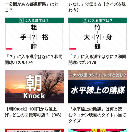
一公園がある都道府県」はど
レなし」で伝える【クイズを味
こ？
わう】
「？」に入る漢字はなに？和同
「？」に入る漢字はなに？和同
開珎パズル174
開珎パズル178
【朝Knock】100円から値上
『水平線上の陰謀』は何と読
げ…どこの回転寿司店？（9/8）
む？コナン映画のタイトル当て
クイズ