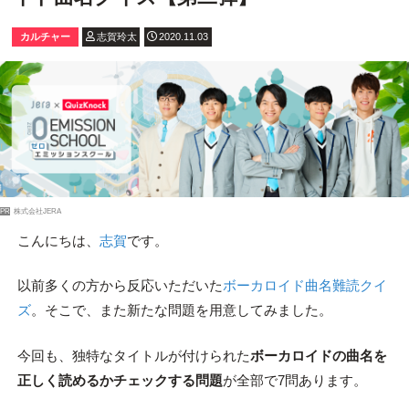
カルチャー
志賀玲太
2020.11.03
PR
株式会社JERA
こんにちは、
志賀
です。
以前多くの方から反応いただいた
ボーカロイド曲名難読クイ
ズ
。そこで、また新たな問題を用意してみました。
今回も、独特なタイトルが付けられた
ボーカロイドの曲名を
正しく読めるかチェックする問題
が全部で7問あります。