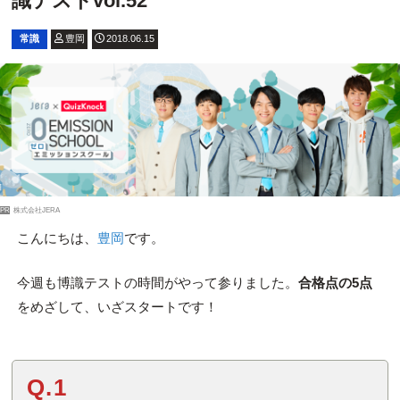
識テストvol.52
常識
豊岡
2018.06.15
PR
株式会社JERA
こんにちは、
豊岡
です。
今週も博識テストの時間がやって参りました。
合格点の5点
をめざして、いざスタートです！
Q.1