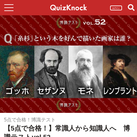
ログイン
5点で合格！博識テスト
【5点で合格！】常識人から知識人へ 博