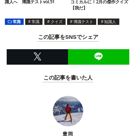
識人へ 博識テストvol.51
コミカルに！2月の傑作クイズ
【我だ】
常識
#
常識
#
クイズ
#
博識テスト
#
知識人
この記事をSNSでシェア
この記事を書いた人
豊岡