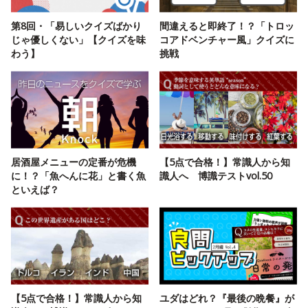
第8回・「易しいクイズばかり
間違えると即終了！？「トロッ
じゃ優しくない」【クイズを味
コアドベンチャー風」クイズに
わう】
挑戦
居酒屋メニューの定番が危機
【5点で合格！】常識人から知
に！？「魚へんに花」と書く魚
識人へ 博識テストvol.50
といえば？
【5点で合格！】常識人から知
ユダはどれ？『最後の晩餐』が