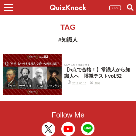
ログイン
TAG
#知識人
5点で合格！博識テスト
【5点で合格！】常識人から知
識人へ 博識テストvol.52
豊岡
2018.06.15
Follow Me