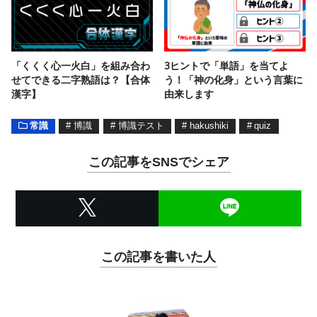
「くくく心一火白」を組み合わ
3ヒントで「単語」を当てよ
せてできる二字熟語は？【合体
う！「神の化身」という言葉に
漢字】
由来します
常識
#
博識
#
博識テスト
#
hakushiki
#
quiz
この記事をSNSでシェア
この記事を書いた人