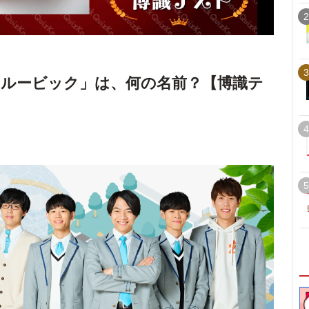
2
3
ルービック」は、何の名前？【博識テ
4
5