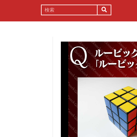
謎解き
コラム
常識
理系