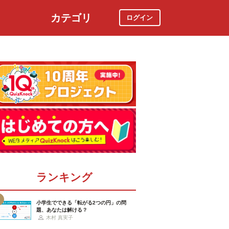
カテゴリ
ログイン
社会
スポーツ
時事ニュース
特集
ランキング
小学生でできる「転がる2つの円」の問
題、あなたは解ける？
木村 真実子