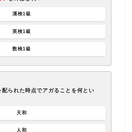
漢検1級
英検1級
数検1級
を配られた時点でアガることを何とい
天和
人和