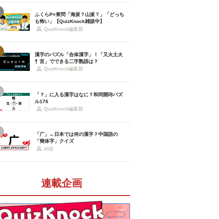
ふくらP×東問「海派？山派？」「どっち
も怖い」【QuizKnock雑談中】
QuizKnock編集部
漢字のパズル「合体漢字」！「又火土火
忄言」でできる二字熟語は？
QuizKnock編集部
「？」に入る漢字はなに？和同開珎パズ
ル176
QuizKnock編集部
「广」←日本では何の漢字？中国語の
「簡体字」クイズ
刈谷
連載企画