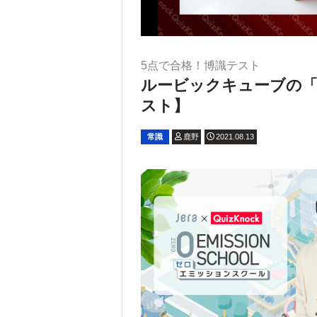
5点で合格！博識テスト
ルービックキューブの「
スト】
常識
鹿野
2021.08.13