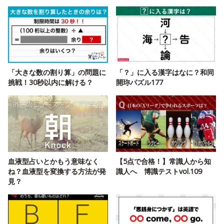
「大きな数の割り算」の問題に
「？」に入る漢字はなに？和同
挑戦！30秒以内に解ける？
開珎パズル177
血液型占いとかもう意味なく
【5点で合格！】常識人から知
ね？血液型を変換する方法が発
識人へ 博識テストvol.109
見？