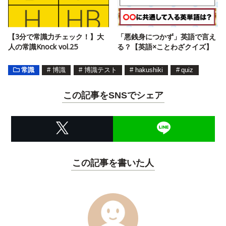
【3分で常識力チェック！】大
「悪銭身につかず」英語で言え
人の常識Knock vol.25
る？【英語×ことわざクイズ】
常識
#
博識
#
博識テスト
#
hakushiki
#
quiz
この記事をSNSでシェア
この記事を書いた人