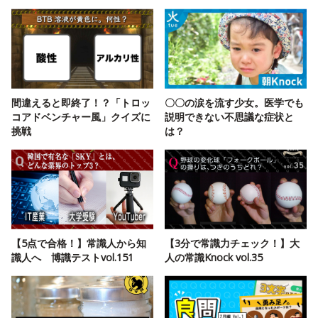
間違えると即終了！？「トロッ
〇〇の涙を流す少女。医学でも
コアドベンチャー風」クイズに
説明できない不思議な症状と
挑戦
は？
【5点で合格！】常識人から知
【3分で常識力チェック！】大
識人へ 博識テストvol.151
人の常識Knock vol.35