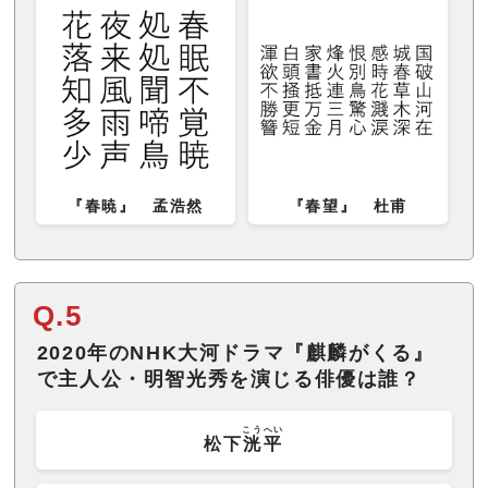
『春暁』 孟浩然
『春望』 杜甫
Q.5
2020年のNHK大河ドラマ『麒麟がくる』
で主人公・明智光秀を演じる俳優は誰？
こうへい
松下
洸平