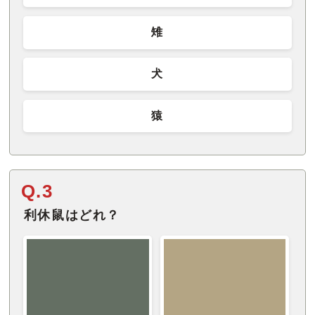
雉
犬
猿
Q.3
利休鼠はどれ？