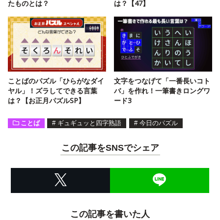
たものとは？
は？【47】
ことばのパズル「ひらがなダイ
文字をつなげて「一番長いコト
ヤル」！ズラしてできる言葉
バ」を作れ！一筆書きロングワ
は？【お正月パズルSP】
ード3
ことば
#
ギュギュッと四字熟語
#
今日のパズル
この記事をSNSでシェア
この記事を書いた人