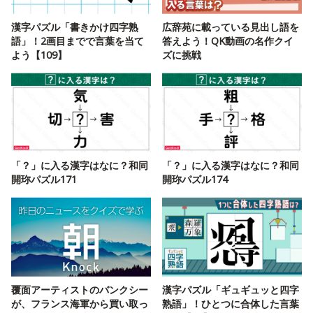
漢字パズル「書きかけ四字熟
広辞苑に載っている見出し語を
語」！2画目までで言葉を当て
答えよう！QK動画の名作クイ
よう【109】
ズに挑戦
「？」に入る漢字はなに？和同
「？」に入る漢字はなに？和同
開珎パズル171
開珎パズル174
覆面アーティストのバンクシー
漢字パズル「ギュギュッと四字
が、フランス海軍から買い取っ
熟語」！ひとつに合体した言葉