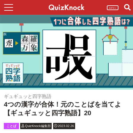
ログイン
ギュギュッと四字熟語
4つの漢字が合体！元のことばを当てよ
【ギュギュッと四字熟語】20
ことば
QuizKnock編集部
2023.02.26