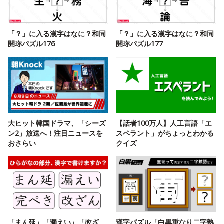
「？」に入る漢字はなに？和同
「？」に入る漢字はなに？和同
開珎パズル176
開珎パズル177
大ヒット韓国ドラマ、「シーズ
【話者100万人】人工言語「エ
ン2」放送へ！注目ニュースを
スペラント」がちょっとわかる
おさらい
クイズ
「まん延」「漏えい」「改ざ
漢字パズル「白黒重なり二字熟