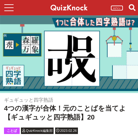
ログイン
ギュギュッと四字熟語
4つの漢字が合体！元のことばを当てよ
【ギュギュッと四字熟語】20
ことば
QuizKnock編集部
2023.02.26