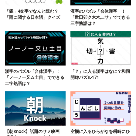
「霖」4文字でなんと読む？
漢字のパズル「合体漢字」！
「雨に関する日本語」クイズ
「世田卯ク木木灬サ」でできる
三字熟語は？
漢字のパズル「合体漢字」！
「？」に入る漢字はなに？和同
「ノ一ノ一又ム土目」でできる
開珎パズル171
二字熟語は？
【朝Knock】話題のサメ映画
空欄に入るひらがなを瞬時にひ