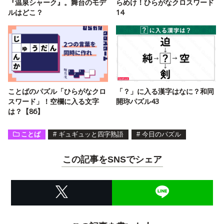
『温泉シャーク』。舞台のモデ
らめけ！ひらがなクロスワード
ルはどこ？
14
ことばのパズル「ひらがなクロ
「？」に入る漢字はなに？和同
スワード」！空欄に入る文字
開珎パズル43
は？【86】
ことば
#
ギュギュッと四字熟語
#
今日のパズル
この記事をSNSでシェア