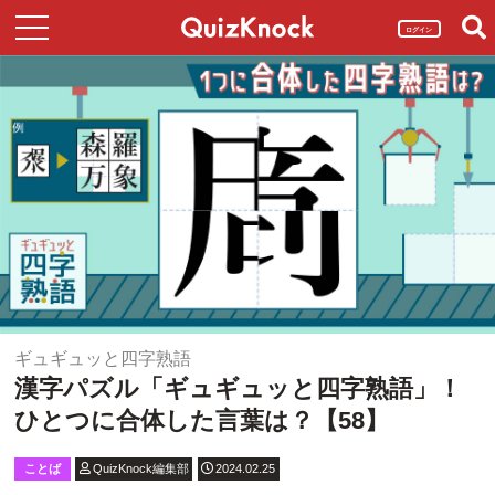
ログイン
ギュギュッと四字熟語
漢字パズル「ギュギュッと四字熟語」！
ひとつに合体した言葉は？【58】
ことば
QuizKnock編集部
2024.02.25