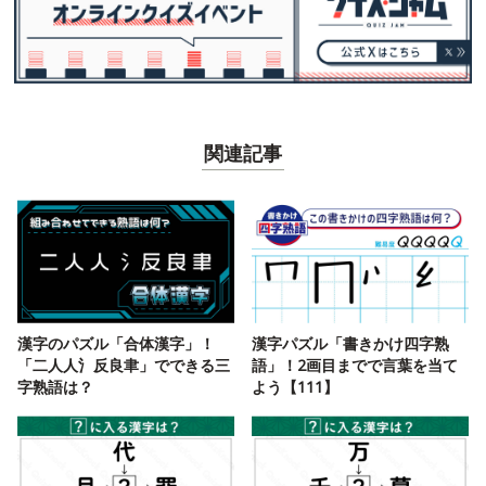
関連記事
漢字のパズル「合体漢字」！
漢字パズル「書きかけ四字熟
「二人人氵反良聿」でできる三
語」！2画目までで言葉を当て
字熟語は？
よう【111】