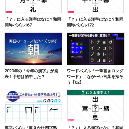
「？」に入る漢字はなに？和同
「？」に入る漢字はなに？和同
開珎パズル167
開珎パズル172
2020年の「今年の漢字」が発
ワードパズル「一筆書きロング
表！予想は的中した？
ワード」！なが〜い言葉を探そ
う【62】
漢字パズル「書きかけ四字熟
「？」に入る漢字はなに？和同