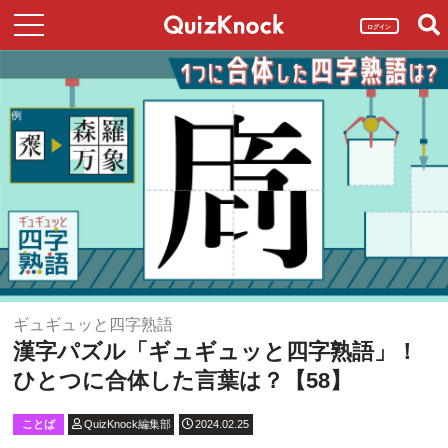
ログイン
ギュギュッと四字熟語
漢字パズル「ギュギュッと四字熟語」！
ひとつに合体した言葉は？【58】
ことば
QuizKnock編集部
2024.02.25