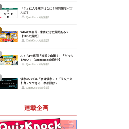
「？」に入る漢字はなに？和同開珎パズ
ル177
QuizKnock編集部
WHAT大会長・東言だけど質問ある？
【100の質問】
QuizKnock編集部
ふくらP×東問「海派？山派？」「どっち
も怖い」【QuizKnock雑談中】
QuizKnock編集部
漢字のパズル「合体漢字」！「又火土火
忄言」でできる二字熟語は？
QuizKnock編集部
連載企画