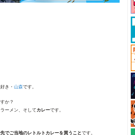
大好き・
山森
です。
ですか？
とラーメン、そして
カレー
です。
行先でご当地のレトルトカレーを買うこと
です。