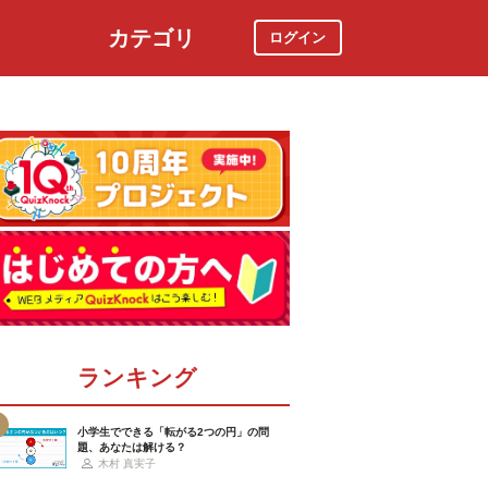
カテゴリ
ログイン
社会
スポーツ
時事ニュース
特集
ランキング
小学生でできる「転がる2つの円」の問
題、あなたは解ける？
木村 真実子