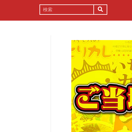
謎解き
コラム
常識
理系