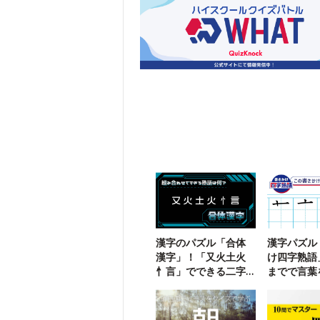
漢字のパズル「合体
漢字パズル
漢字」！「又火土火
け四字熟語
忄言」でできる二字
までで言葉
熟語は？
う【108】