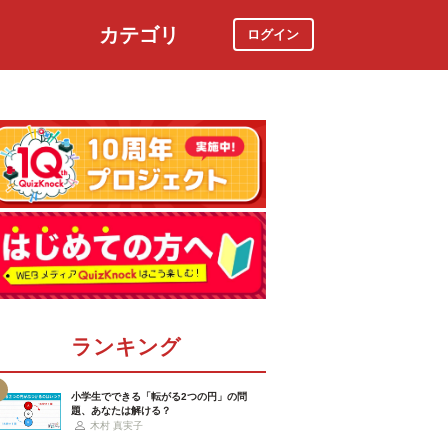
カテゴリ
ログイン
社会
スポーツ
時事ニュース
特集
ランキング
小学生でできる「転がる2つの円」の問
題、あなたは解ける？
木村 真実子