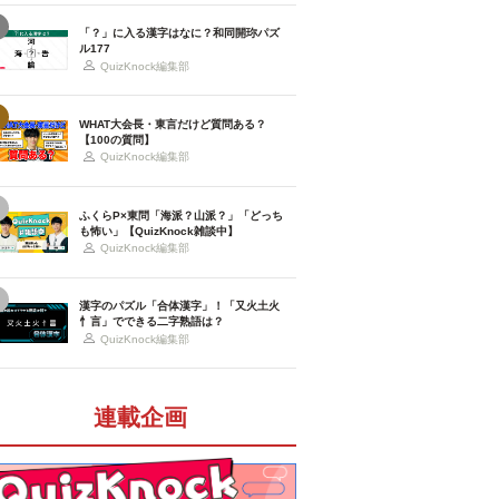
「？」に入る漢字はなに？和同開珎パズ
ル177
QuizKnock編集部
WHAT大会長・東言だけど質問ある？
【100の質問】
QuizKnock編集部
ふくらP×東問「海派？山派？」「どっち
も怖い」【QuizKnock雑談中】
QuizKnock編集部
漢字のパズル「合体漢字」！「又火土火
忄言」でできる二字熟語は？
QuizKnock編集部
連載企画