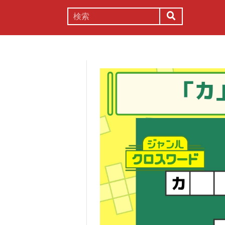
謎解き
コラム
常識
理系