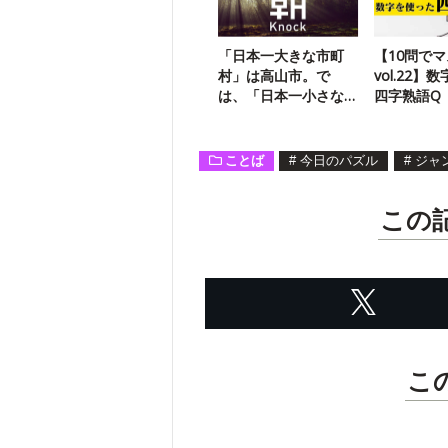
「日本一大きな市町
【10問で
村」は高山市。で
vol.22】
は、「日本一小さな
四字熟語Q
市町村」は？
ことば
#
今日のパズル
#
ジャ
この
こ