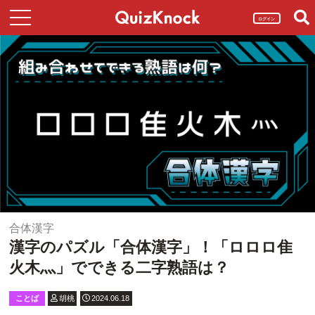
ログイン
合体漢字
漢字のパズル「合体漢字」！「ロロロ隹
火木灬」でできる二字熟語は？
ことば
胡桃
2024.06.18