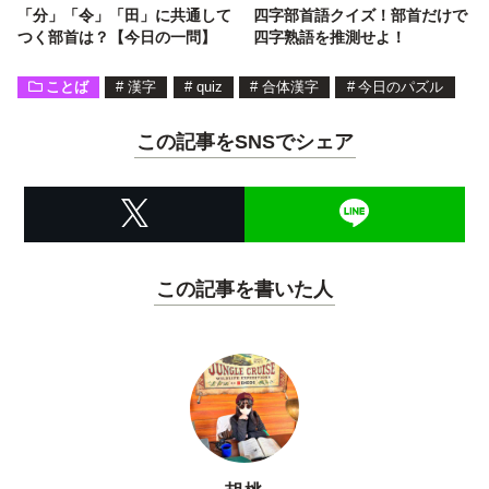
「分」「令」「田」に共通して
四字部首語クイズ！部首だけで
つく部首は？【今日の一問】
四字熟語を推測せよ！
ことば
#
漢字
#
quiz
#
合体漢字
#
今日のパズル
この記事をSNSでシェア
この記事を書いた人