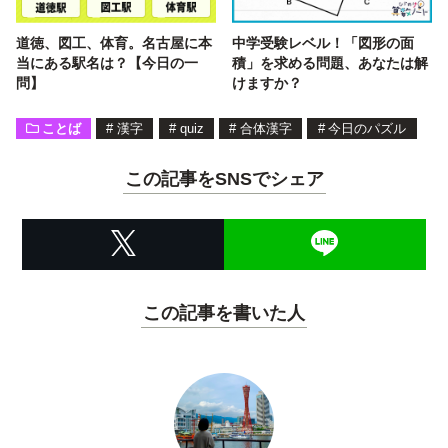
道徳、図工、体育。名古屋に本
中学受験レベル！「図形の面
当にある駅名は？【今日の一
積」を求める問題、あなたは解
問】
けますか？
ことば
#
漢字
#
quiz
#
合体漢字
#
今日のパズル
この記事をSNSでシェア
この記事を書いた人