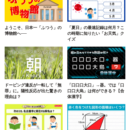
ようこそ、日本一「ふつう」の
「夏日」の最速記録は何月？こ
博物館へ──
の時期に知りたい「お天気」ク
イズ
ドーピング違反が一転して「無
「口口口大口」→器。では「口
罪」に。陽性反応が出た驚きの
口口大烏」は何ができる？【合
理由は？
体漢字】