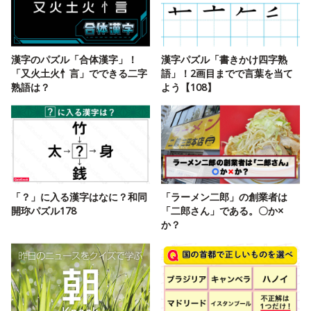
漢字のパズル「合体漢字」！
漢字パズル「書きかけ四字熟
「又火土火忄言」でできる二字
語」！2画目までで言葉を当て
熟語は？
よう【108】
「？」に入る漢字はなに？和同
「ラーメン二郎」の創業者は
開珎パズル178
「二郎さん」である。〇か×
か？