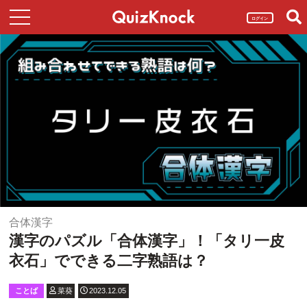
ログイン
合体漢字
漢字のパズル「合体漢字」！「タリ一皮
衣石」でできる二字熟語は？
ことば
菜葵
2023.12.05