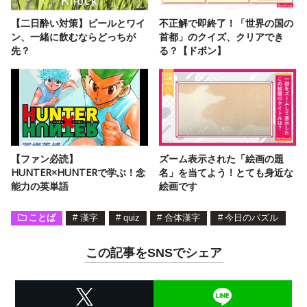
【二日酔い対策】ビールとワイ
不正解で即終了！「世界の国の
ン、一緒に飲むならどっちが
首都」のクイズ、クリアでき
先？
る？【ドボン】
【ファン必読】
ズーム表示された「絵画の題
HUNTER×HUNTERで学ぶ！念
名」を当てよう！とても身近な
能力の英単語
絵画です
ことば
#
漢字
#
quiz
#
合体漢字
#
今日のパズル
この記事をSNSでシェア