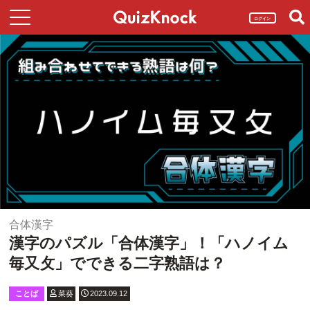
ログイン
合体漢字
漢字のパズル「合体漢字」！「ハノイム
毎又攵」でできる二字熟語は？
ことば
菜葵
2023.09.12