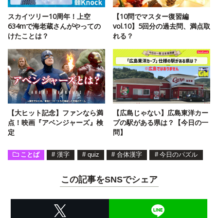
スカイツリー10周年！上空
【10問でマスター復習編
634mで海老蔵さんがやっての
vol.10】5回分の過去問、満点取
けたことは？
れる？
【大ヒット記念】ファンなら満
【広島じゃない】広島東洋カー
点！映画『アベンジャーズ』検
プの駅がある県は？【今日の一
定
問】
ことば
#
漢字
#
quiz
#
合体漢字
#
今日のパズル
この記事をSNSでシェア