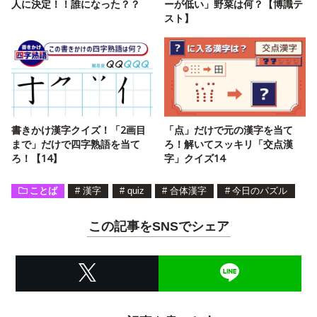
人に決定！！誰になった？？
ーが低い」野菜は何？【博識テ
スト】
書きかけ漢字クイズ！「2画目
「点」だけで元の漢字を当て
まで」だけで四字熟語を当て
ろ！解いてスッキリ「交点漢
ろ！【14】
字」クイズ14
ことば
#
漢字
#
quiz
#
合体漢字
#
今日のパズル
この記事をSNSでシェア