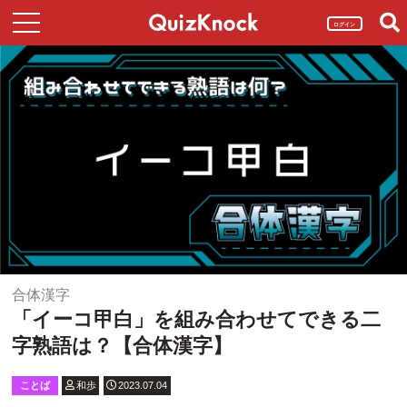
ログイン
合体漢字
「イーコ甲白」を組み合わせてできる二
字熟語は？【合体漢字】
ことば
和歩
2023.07.04