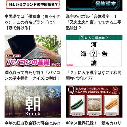
中国語では「優衣庫（ヨゥイク
漢字のパズル「合体漢字」！
ゥ）」この有名ブランドは？
「又火土火忄言」でできる二字
【勘で解ける】
熟語は？
満点取って当たり前？「パソコ
「？」に入る漢字はなに？和同
ンの基本操作」クイズに挑戦！
開珎パズル177
今年の紅白歌合戦の司会はあの
ギネス世界記録！「最もカロリ