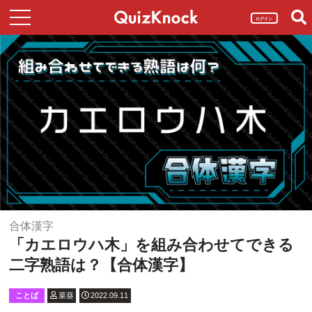
ログイン
合体漢字
「カエロウハ木」を組み合わせてできる
二字熟語は？【合体漢字】
ことば
菜葵
2022.09.11