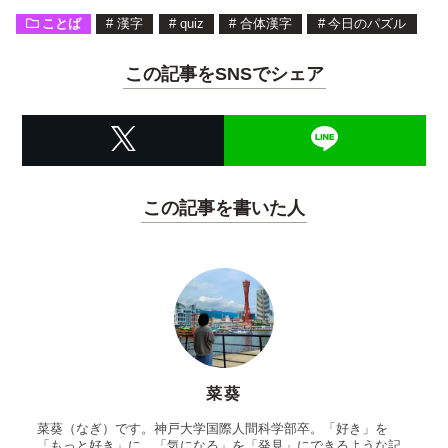
ことば
#
漢字
#
quiz
#
合体漢字
#
今日のパズル
この記事をSNSでシェア
この記事を書いた人
菜葵
菜葵（なぎ）です。神戸大学国際人間科学部卒。「好き」を
「もっと好き」に、「気になる」を「発見」にできるような記