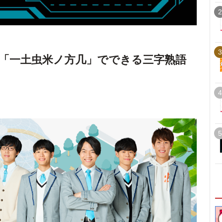
2
3
「一土虫米ノ方几」でできる三字熟語
4
5