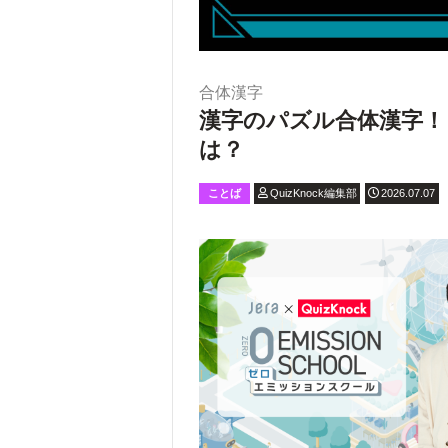
合体漢字
漢字のパズル合体漢字！
は？
ことば
QuizKnock編集部
2026.07.07