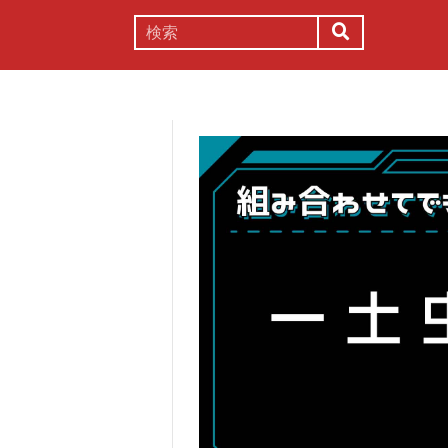
謎解き
コラム
常識
理系