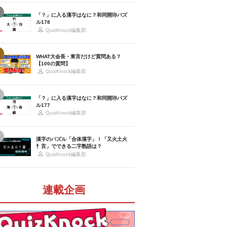
「？」に入る漢字はなに？和同開珎パズ
ル178
QuizKnock編集部
WHAT大会長・東言だけど質問ある？
【100の質問】
QuizKnock編集部
「？」に入る漢字はなに？和同開珎パズ
ル177
QuizKnock編集部
漢字のパズル「合体漢字」！「又火土火
忄言」でできる二字熟語は？
QuizKnock編集部
連載企画