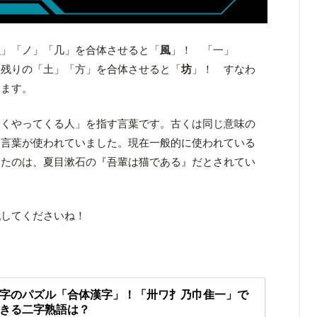
虫」「ノ」「几」を合体させると「
風
」！ 「一」
 残りの「土」「方」を合体させると「
坊
」！ すなわ
ります。
なくやってくる人」を指す言葉です。古くは同じ意味の
た言葉が使われていました。現在一般的に使われている
したのは、夏目漱石の『吾輩は猫である』だとされてい
戦してくださいね！
字のパズル「合体漢字」！「卅ワ扌乃巾隹一」で
きる二字熟語は？