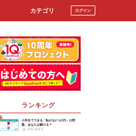
カテゴリ
ログイン
社会
スポーツ
時事ニュース
特集
ランキング
小学生でできる「転がる2つの円」の問
題、あなたは解ける？
木村 真実子