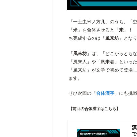
「一土虫米ノ方几」のうち、「
「米」を合体させると「
来
」！
ち完成するのは「
風来坊
」とな
「
風来坊
」は、「どこからとも
「風来人」や「風来者」といっ
「風来坊」が文学で初めて登場
ます。
ぜひ次回の「
合体漢字
」にも挑
【前回の合体漢字はこちら】
漢
で