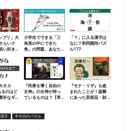
ランプリ」大
小学生でできる「三
「？」に入る漢字は
さらいク
角形の中にできた
なに？和同開珎パズ
笑い好き
角」の問題、あなた
ル177
は解ける？
カタカ
『民衆を導く自由の
『モナ・リザ』も盗
あるのはど
女神』の女神が持っ
まれたことが！盗難
素朴なギ
ているものは？【常
にあった芸術品・財
識Knock】
宝クイズ
体漢字
#
今日のパズル