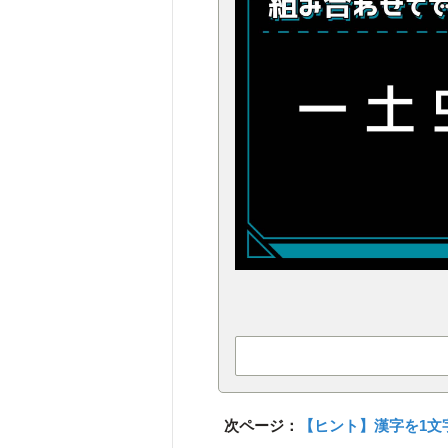
次ページ：
【ヒント】漢字を1文