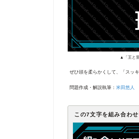
▲「王と
ぜひ頭を柔らかくして、「スッ
問題作成・解説執筆：
米田悠人
この7文字を組み合わ