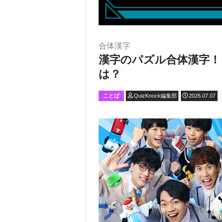
合体漢字
漢字のパズル合体漢字！
は？
ことば
QuizKnock編集部
2026.07.07