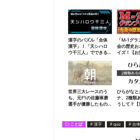
漢字のパズル「合体
「M-1グ
漢字」！「天シハロ
会の歴史お
ウ干三人」でできる
イズ！【お
二字熟語は？
なら満点】
世界三大レースのう
ひらがなと
ち、元F1の佐藤琢磨
ナ、2種類
選手が優勝したもの
うして？【
はどれ？
モン】
ことば
#
漢字
#
quiz
#
合