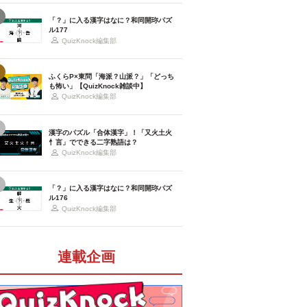
「？」に入る漢字はなに？和同開珎パズ
ル177
QuizKnock編集部
ふくらP×東問「海派？山派？」「どっち
も怖い」【QuizKnock雑談中】
QuizKnock編集部
漢字のパズル「合体漢字」！「又火土火
忄言」でできる二字熟語は？
QuizKnock編集部
「？」に入る漢字はなに？和同開珎パズ
ル176
QuizKnock編集部
連載企画