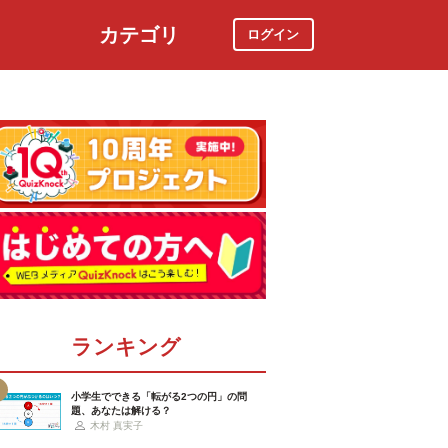
カテゴリ
ログイン
社会
スポーツ
時事ニュース
特集
ランキング
小学生でできる「転がる2つの円」の問
題、あなたは解ける？
木村 真実子