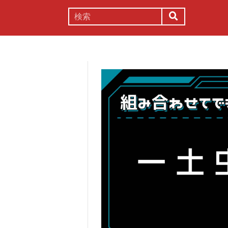
謎解き
コラム
常識
理系