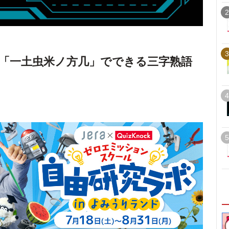
2
3
「一土虫米ノ方几」でできる三字熟語
4
5