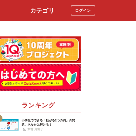
カテゴリ
ログイン
社会
スポーツ
時事ニュース
特集
ランキング
小学生でできる「転がる2つの円」の問
題、あなたは解ける？
木村 真実子