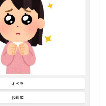
オペラ
お葬式