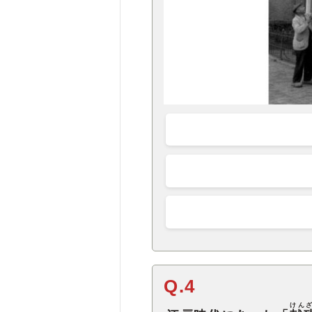
Q.4
けん