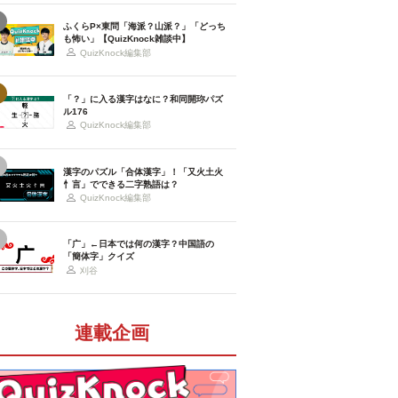
ふくらP×東問「海派？山派？」「どっち
も怖い」【QuizKnock雑談中】
QuizKnock編集部
「？」に入る漢字はなに？和同開珎パズ
ル176
QuizKnock編集部
漢字のパズル「合体漢字」！「又火土火
忄言」でできる二字熟語は？
QuizKnock編集部
「广」←日本では何の漢字？中国語の
「簡体字」クイズ
刈谷
連載企画