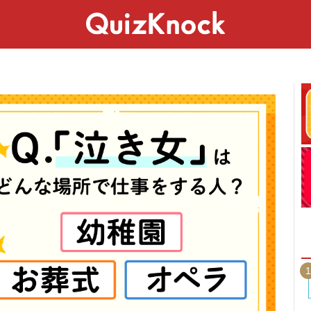
スペシャル
ライフ
ことば
カルチャー
1