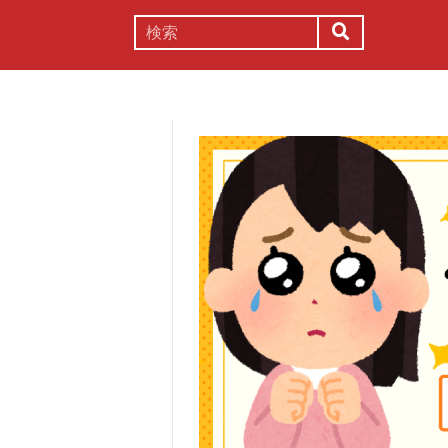
謎解き
コラム
常識
理系