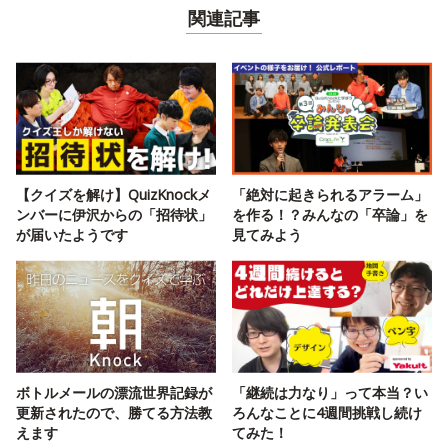
関連記事
【クイズを解け】QuizKnockメ
「絶対に起きられるアラーム」
ンバーに伊沢からの「招待状」
を作る！？みんなの「卒論」を
が届いたようです
見てみよう
ボトルメールの漂流世界記録が
「継続は力なり」って本当？い
更新されたので、勝てる方法教
ろんなことに4週間挑戦し続け
えます
てみた！