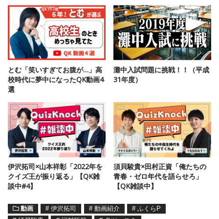
とむ「笑いすぎてお腹が…」高
灘中入試問題に挑戦！！（平成
校時代に夢中になったQK動画4
31年度）
選
伊沢拓司×山本祥彰「2022年を
須貝駿貴×田村正資「俺たちの
クイズ王が振り返る」【QK雑
青春・ゼロ年代を語らせろ」
談中#4】
【QK雑談中】
動画
#
伊沢拓司
#
動画紹介
#
ふくらP