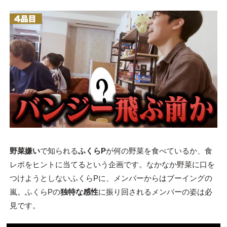
野菜嫌い
で知られる
ふくらP
が何の野菜を食べているか、食
レポをヒントに当てるという企画です。なかなか野菜に口を
つけようとしないふくらPに、メンバーからはブーイングの
嵐。ふくらPの
独特な感性
に振り回されるメンバーの姿は必
見です。