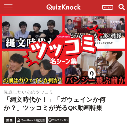
ログイン
見返したいあのツッコミ
「縄文時代か！」「ガウェインか何
か？」ツッコミが光るQK動画特集
動画
QuizKnock編集部
2022.12.06