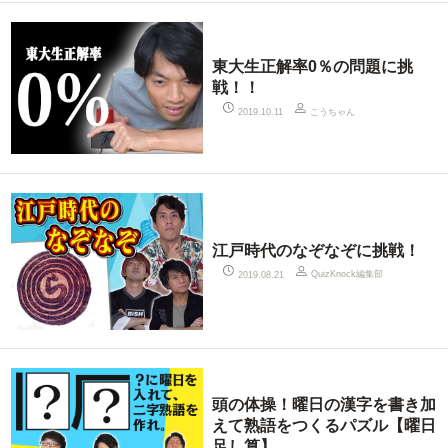
東大生正解率0％の問題に挑
戦！！
こうちゃん
2019.10.11
江戸時代のなぞなぞに挑戦！
QuizKnock編集部
2019.08.21
頭の体操！曜日の漢字を書き加
えて熟語をつくるパズル【曜日
足し算】