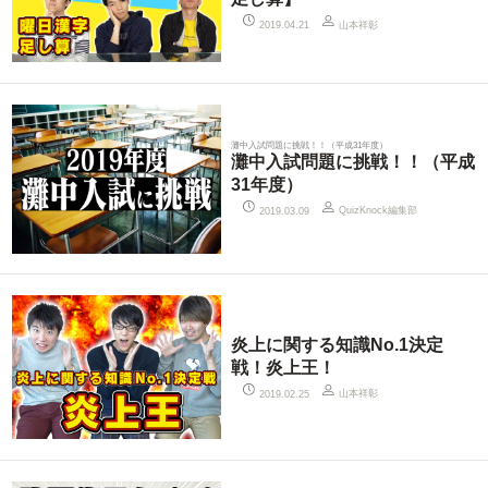
山本祥彰
2019.04.21
灘中入試問題に挑戦！！（平成31年度）
灘中入試問題に挑戦！！（平成
31年度）
QuizKnock編集部
2019.03.09
炎上に関する知識No.1決定
戦！炎上王！
山本祥彰
2019.02.25