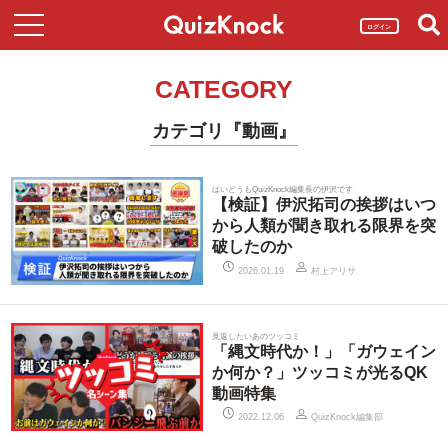
ログイン
CATEGORY
カテゴリ『動画』
はいどうもQuizKnock編集長の伊沢です
【検証】伊沢拓司の挨拶はいつ
から人類が聞き取れる限界を突
破したのか
村上アリサ
2026.01.19
見返したいあのツッコミ
「縄文時代か！」「ガウェイン
か何か？」ツッコミが光るQK
動画特集
QuizKnock編集部
2022.12.06