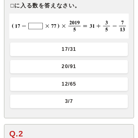
□に入る数を答えなさい。
17/31
20/91
12/65
3/7
Q.2