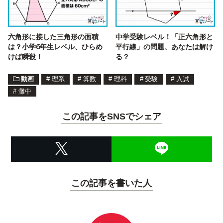
六角形に接した三角形の面積
中学受験レベル！「正六角形と
は？小学6年生レベル、ひらめ
平行線」の問題、あなたは解け
けば瞬殺！
る？
動画
#
理系
#
算数
#
理科
#
受験
#
入試
#
灘中
この記事をSNSでシェア
この記事を書いた人