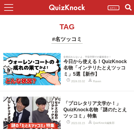
ログイン
TAG
#名ツッコミ
全然伝わらないよ、宇宙空間での爆発音か！
今日から使える！QuizKnock
名物「インテリたとえツッコ
ミ」5選【新作】
2024.03.02
Raven
「プロレタリア文学か！」
QuizKnock名物「謎のたとえ
ツッコミ」特集
QuizKnock編集部
2023.03.15