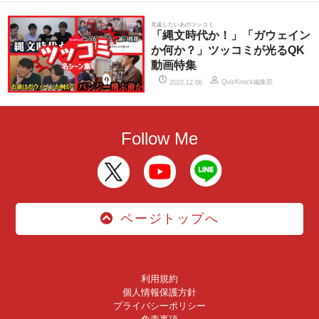
見返したいあのツッコミ
「縄文時代か！」「ガウェイン
か何か？」ツッコミが光るQK
動画特集
QuizKnock編集部
2022.12.06
Follow Me
ページトップへ
利用規約
個人情報保護方針
プライバシーポリシー