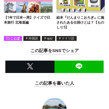
【1年で日本一周】クイズで日
絵本『だんまりこおろぎ』に施
本旅行 北海道編
されたある仕掛けとは？【もの
しり5】
ことば
#
外国語
#
quiz
#
ドイツ語
この記事をSNSでシェア
この記事を書いた人