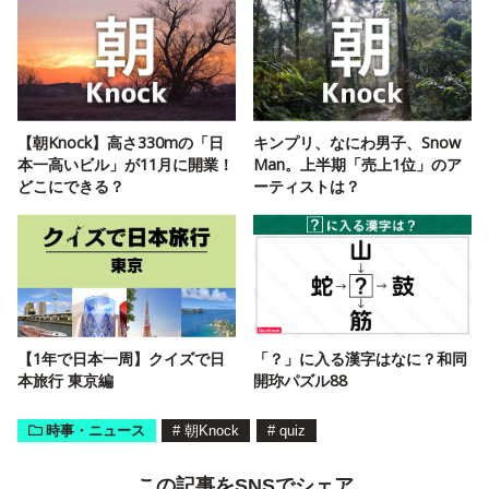
【朝Knock】高さ330mの「日
キンプリ、なにわ男子、Snow
本一高いビル」が11月に開業！
Man。上半期「売上1位」のア
どこにできる？
ーティストは？
【1年で日本一周】クイズで日
「？」に入る漢字はなに？和同
本旅行 東京編
開珎パズル88
時事・ニュース
#
朝Knock
#
quiz
この記事をSNSでシェア