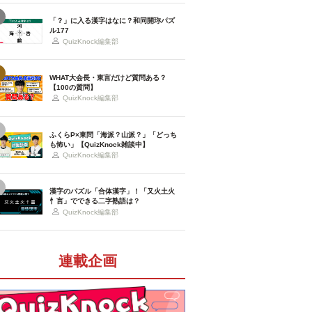
「？」に入る漢字はなに？和同開珎パズ
ル177
QuizKnock編集部
WHAT大会長・東言だけど質問ある？
【100の質問】
QuizKnock編集部
ふくらP×東問「海派？山派？」「どっち
も怖い」【QuizKnock雑談中】
QuizKnock編集部
漢字のパズル「合体漢字」！「又火土火
忄言」でできる二字熟語は？
QuizKnock編集部
連載企画