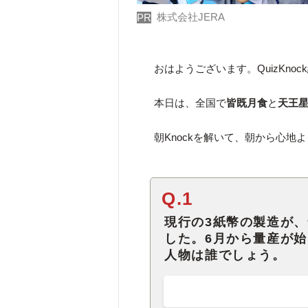
株式会社JERA
PR
おはようございます。QuizKno
本日は、全国で
皆既月食
と
天王
朝Knockを解いて、朝から心地
Q.1
現行の3紙幣の製造が
した。6月から量産が
人物は誰でしょう。