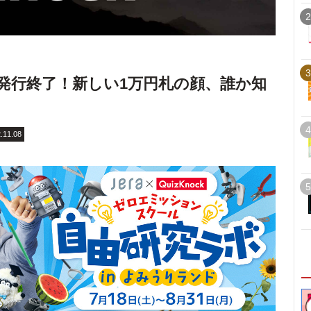
2
3
は発行終了！新しい1万円札の顔、誰か知
4
.11.08
5