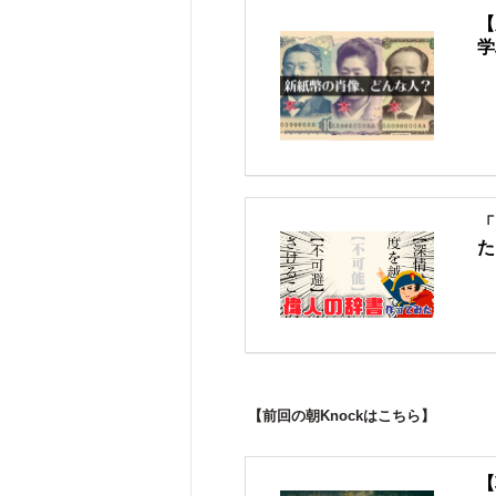
【
学
「
た
【前回の朝Knockはこちら】
【