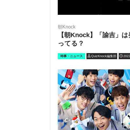
朝Knock
【朝Knock】「諭吉」
ってる？
時事・ニュース
QuizKnock編集部
2022