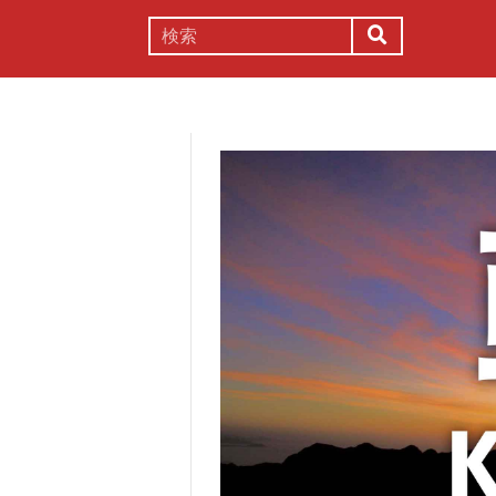
謎解き
コラム
常識
理系