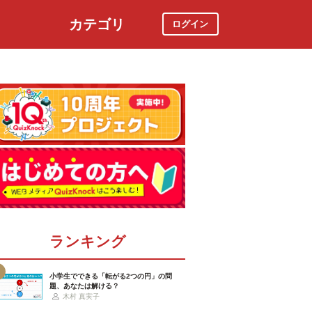
カテゴリ
ログイン
社会
スポーツ
時事ニュース
特集
ランキング
小学生でできる「転がる2つの円」の問
題、あなたは解ける？
木村 真実子