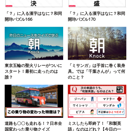
「？」に入る漢字はなに？和同
「？」に入る漢字はなに？和同
開珎パズル166
開珎パズル170
東京五輪の聖火リレーがついに
「ミサンガ」は手首に巻く装身
スタート！最初に走ったのは
具。では「千葉さんが」って何
誰？
のこと？
道路も〇〇も走れる！？日本全
ミスしたら即終了！「和製英
国変わった乗り物クイズ
語」なのはどれ？【今日の一