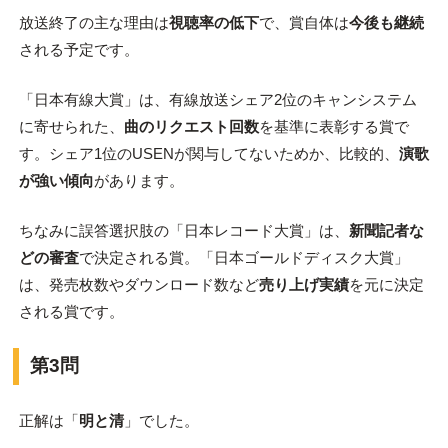
放送終了の主な理由は
視聴率の低下
で、賞自体は
今後も継続
される予定です。
「日本有線大賞」は、有線放送シェア2位のキャンシステム
に寄せられた、
曲のリクエスト回数
を基準に表彰する賞で
す。シェア1位のUSENが関与してないためか、比較的、
演歌
が強い傾向
があります。
ちなみに誤答選択肢の「日本レコード大賞」は、
新聞記者な
どの審査
で決定される賞。「日本ゴールドディスク大賞」
は、発売枚数やダウンロード数など
売り上げ実績
を元に決定
される賞です。
第3問
正解は「
明と清
」でした。