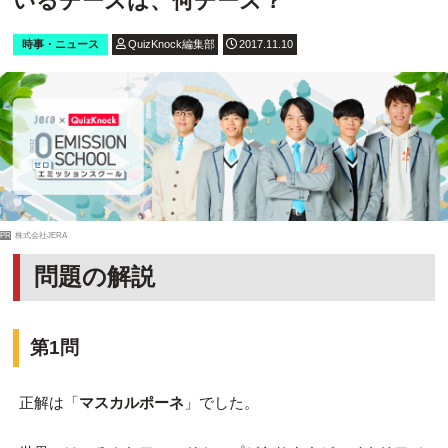
いるチーズは、何チーズ？
時事・ニュース
QuizKnock編集部
2017.11.10
PR
株式会社JERA
問題の解説
第1問
正解は「
マスカルポーネ
」でした。