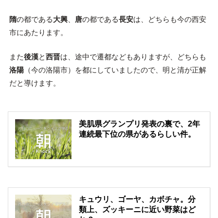
隋
の都である
大興
、
唐
の都である
長安
は、どちらも今の西安
市にあたります。
また
後漢
と
西晋
は、途中で遷都などもありますが、どちらも
洛陽
（今の洛陽市）を都にしていましたので、明と清が正解
だと導けます。
美肌県グランプリ発表の裏で、2年
連続最下位の県があるらしい件。
キュウリ、ゴーヤ、カボチャ。分
類上、ズッキーニに近い野菜はど