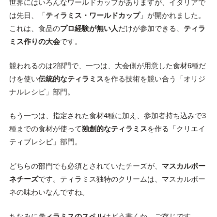
世界にはいろんなワールドカップがありますが、イタリアで
は先日、「
ティラミス・ワールドカップ
」が開かれました。
これは、食品の
プロ経験が無い人
だけが参加できる、
ティラ
ミス作りの大会
です。
競われるのは2部門で、一つは、大会側が用意した食材6種だ
けを使い
伝統的なティラミス
を作る技術を競い合う「オリジ
ナルレシピ」部門。
もう一つは、指定された食材4種に加え、参加者持ち込みで3
種までの食材が使って
独創的なティラミス
を作る「クリエイ
ティブレシピ」部門。
どちらの部門でも必須とされていたチーズが、
マスカルポー
ネチーズ
です。ティラミス独特のクリームは、マスカルポー
ネの味わいなんですね。
ちなみに
ティラミスのスペル
はどう書くか、ご存じです