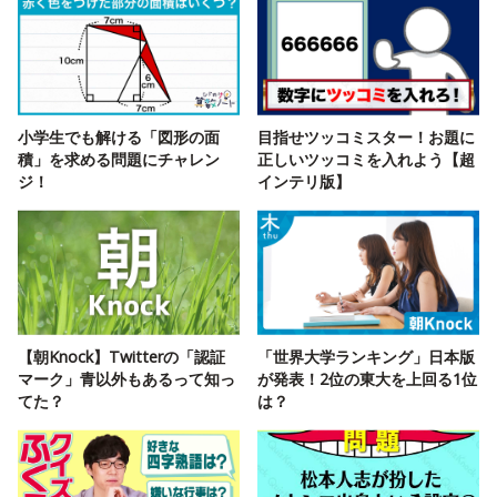
小学生でも解ける「図形の面
目指せツッコミスター！お題に
積」を求める問題にチャレン
正しいツッコミを入れよう【超
ジ！
インテリ版】
【朝Knock】Twitterの「認証
「世界大学ランキング」日本版
マーク」青以外もあるって知っ
が発表！2位の東大を上回る1位
てた？
は？