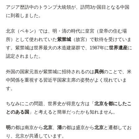
アジア歴訪中のトランプ大統領が、訪問3か国目となる中国
に到着しました。
北京（ペキン）では、明・清の時代に皇宮（皇帝の住む場
所）として使われていた
紫禁城
（故宮）で歓待を受けていま
す。紫禁城は世界最大の木造建築群で、1987年に
世界遺産
に
認定されました。
外国の国家元首が紫禁城に招待されるのは
異例
のことで、米
中関係を重視する習近平国家主席の姿勢がよく現れていま
す。
ちなみにこの問題、世界史が得意な方は「
北京を都にしたこ
とのある国
」と考えると簡単だったかも知れません。
明
の都は南京から
北京
、
清
の都は盛京から
北京
と遷都してお
り、北京が共通しています。