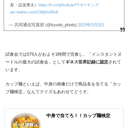
影・設楽勇太）
https://t.co/Ip5cAuteYY
#ペヤング
pic.twitter.com/CMIjVvRln8
— 共同通信写真部 (@kyodo_photo)
2019年5月5日
試食会では579人がおよそ1時間で完食し、「インスタントヌ
ードルの最大の試食会」として
ギネス世界記録に認定
されて
います。
カップ麺といえば、中身の画像だけで商品名を当てる「カッ
プ麺検定」なんてクイズもあわせてどうぞ。
中身で当てろ！！カップ麺検定