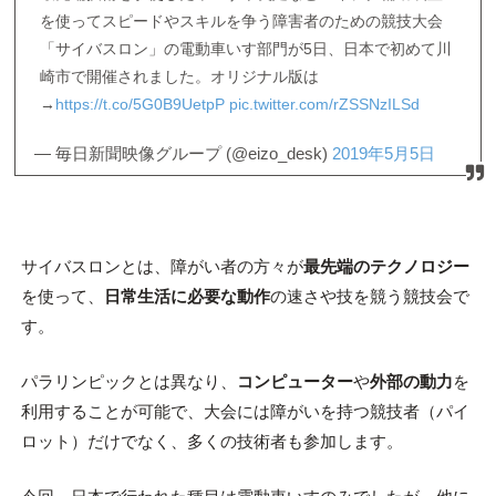
を使ってスピードやスキルを争う障害者のための競技大会
「サイバスロン」の電動車いす部門が5日、日本で初めて川
崎市で開催されました。オリジナル版は
→
https://t.co/5G0B9UetpP
pic.twitter.com/rZSSNzILSd
— 毎日新聞映像グループ (@eizo_desk)
2019年5月5日
サイバスロンとは、障がい者の方々が
最先端のテクノロジー
を使って、
日常生活に必要な動作
の速さや技を競う競技会で
す。
パラリンピックとは異なり、
コンピューター
や
外部の動力
を
利用することが可能で、大会には障がいを持つ競技者（パイ
ロット）だけでなく、多くの技術者も参加します。