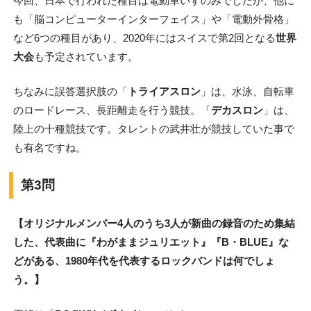
今回、日本で行われた種目は電動車いすのみでしたが、他に
も「脳コンピューターインターフェイス」や「電動外骨格」
など6つの種目があり、2020年にはスイスで第2回となる
世界
大会
も予定されています。
ちなみに誤答選択肢の「
トライアスロン
」は、水泳、自転車
のロードレース、長距離走を行う競技。「
デカスロン
」は、
陸上の十種競技です。タレントの武井壮が競技していた事で
も有名ですね。
第3問
【オリジナルメンバー4人のうち3人が新曲の録音のため集結
した、代表曲に『わがままジュリエット』『B・BLUE』な
どがある、1980年代を代表するロックバンドは何でしょ
う。】