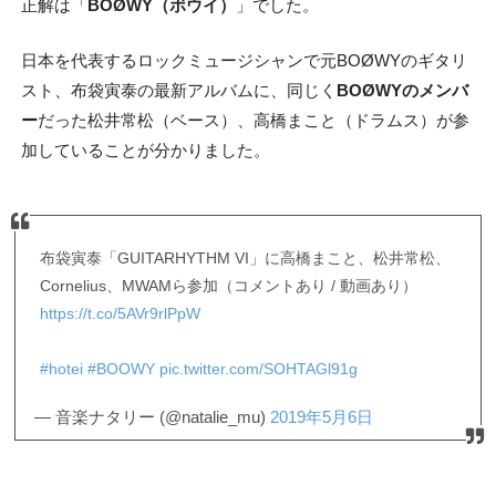
正解は「
BOØWY（ボウイ）
」でした。
日本を代表するロックミュージシャンで元BOØWYのギタリ
スト、布袋寅泰の最新アルバムに、同じく
BOØWYのメンバ
ー
だった松井常松（ベース）、高橋まこと（ドラムス）が参
加していることが分かりました。
布袋寅泰「GUITARHYTHM VI」に高橋まこと、松井常松、
Cornelius、MWAMら参加（コメントあり / 動画あり）
https://t.co/5AVr9rlPpW
#hotei
#BOOWY
pic.twitter.com/SOHTAGl91g
— 音楽ナタリー (@natalie_mu)
2019年5月6日