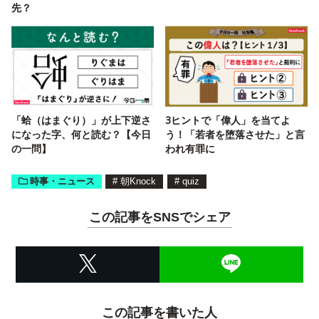
先？
「蛤（はまぐり）」が上下逆さ
3ヒントで「偉人」を当てよ
になった字、何と読む？【今日
う！「若者を堕落させた」と言
の一問】
われ有罪に
時事・ニュース
#
朝Knock
#
quiz
この記事をSNSでシェア
この記事を書いた人