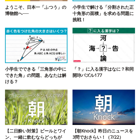
ようこそ、日本一「ふつう」の
小学生で解ける「分割された正
博物館へ──
十角形の面積」を求める問題に
挑戦！
小学生でできる「三角形の中に
「？」に入る漢字はなに？和同
できた角」の問題、あなたは解
開珎パズル177
ける？
【二日酔い対策】ビールとワイ
【朝Knock】昨日のニュースを
ン、一緒に飲むならどっちが
3問でおさらい！（7/22）