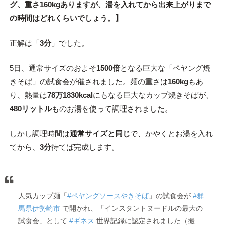
グ、重さ160kgありますが、湯を入れてから出来上がりまで
の時間はどれくらいでしょう。
】
正解は「
3分
」でした。
5日、通常サイズのおよそ
1500倍
となる巨大な「ペヤング焼
きそば」の試食会が催されました。麺の重さは
160kg
もあ
り、熱量は
78万1830kcal
にもなる巨大なカップ焼きそばが、
480リットル
ものお湯を使って調理されました。
しかし調理時間は
通常サイズと同じ
で、かやくとお湯を入れ
てから、
3分
待てば完成します。
人気カップ麺「
#ペヤングソースやきそば
」の試食会が
#群
馬県伊勢崎市
で開かれ、「インスタントヌードルの最大の
試食会」として
#ギネス
世界記録に認定されました（撮