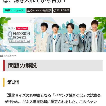
は、湯を入れてから何分？
時事・ニュース
QuizKnock編集部
2019.05.07
PR
株式会社JERA
問題の解説
第1問
【通常サイズの1500倍となる「ペヤング焼きそば」の試食会
が行われ、ギネス世界記録に認定されました。このペヤン