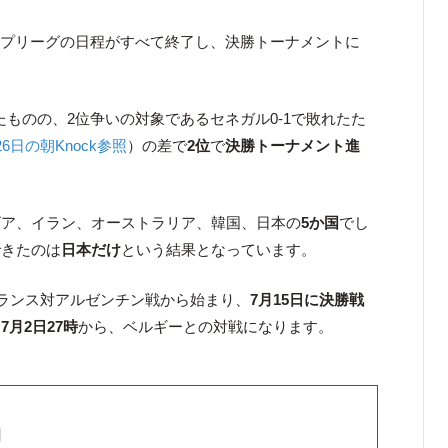
ープリーグの日程がすべて終了し、決勝トーナメントに
。
たものの、2位争いの対象であるセネガル0-1で敗れたた
26日の朝Knock参照
）の差で
2位
で
決勝トーナメント進
ビア、イラン、オーストラリア、韓国、日本の
5か国
でし
できたのは
日本だけ
という結果となっています。
フランス対アルゼンチン戦から始まり、
7月15日に決勝戦
は
7月2日27時
から、ベルギーとの対戦になります。
】