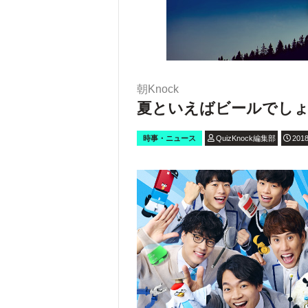
朝Knock
夏といえばビールでし
時事・ニュース
QuizKnock編集部
2018