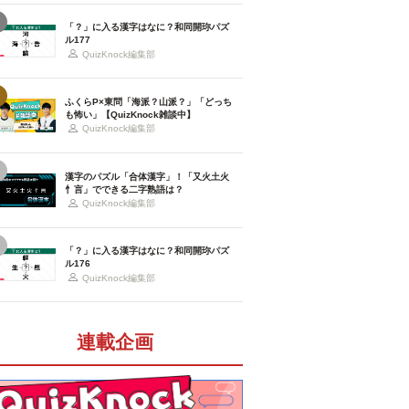
「？」に入る漢字はなに？和同開珎パズ
ル177
QuizKnock編集部
ふくらP×東問「海派？山派？」「どっち
も怖い」【QuizKnock雑談中】
QuizKnock編集部
漢字のパズル「合体漢字」！「又火土火
忄言」でできる二字熟語は？
QuizKnock編集部
「？」に入る漢字はなに？和同開珎パズ
ル176
QuizKnock編集部
連載企画