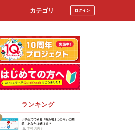
カテゴリ
ログイン
社会
スポーツ
時事ニュース
特集
ランキング
小学生でできる「転がる2つの円」の問
題、あなたは解ける？
木村 真実子