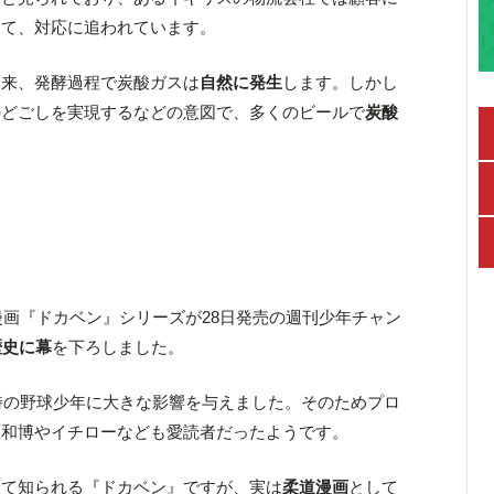
して、対応に追われています。
本来、発酵過程で炭酸ガスは
自然に発生
します。しかし
のどごしを実現するなどの意図で、多くのビールで
炭酸
画『ドカベン』シリーズが28日発売の週刊少年チャン
歴史に幕
を下ろしました。
当時の野球少年に大きな影響を与えました。そのためプロ
原和博やイチローなども愛読者だったようです。
して知られる『ドカベン』ですが、実は
柔道漫画
として