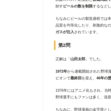
卸す
ビールの数を制限
するなど
ちなみにビールの製造過程では
品質を均等化したり、刺激的な
ガスが注入
されています。
第2問
正解は「
山田太郎
」でした。
1972年
から連載開始された野球漫
ピオンで
最終回
を迎え、
46年の
1976年にはアニメ化もされ、
野球選手にもファンは多く、清
ちなみに、野球漫画の金字塔と