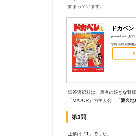
始まっています。
ドカベン 
posted with
カエ
水島 新司 秋田書店 1
A
誤答選択肢は、筆者の好きな野
『MAJOR』の主人公、「
渡久地
第3問
正解は「
1
」でした。