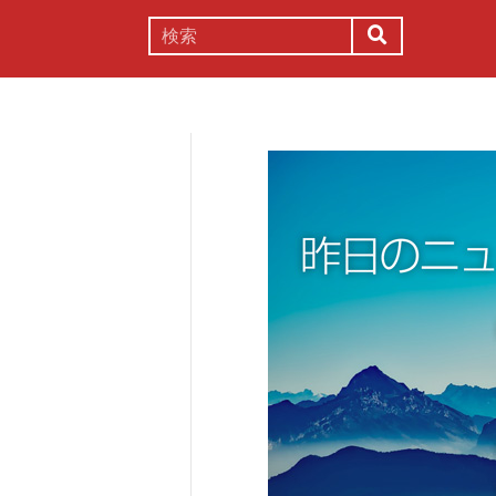
謎解き
コラム
常識
理系