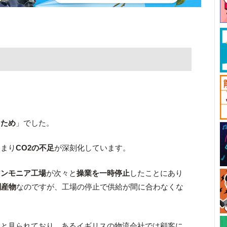
るため
」でした。
つまり
CO2の不足
が深刻化しています。
アンモニア工場
が次々と
操業を一時停止
したことにあり
副産物
なのですが、工場の停止で供給が間に合わなくな
く
と見られており、あるイギリスの物流会社では顧客に