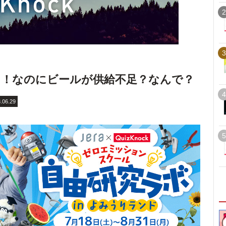
2
3
ょ！なのにビールが供給不足？なんで？
4
.06.29
5