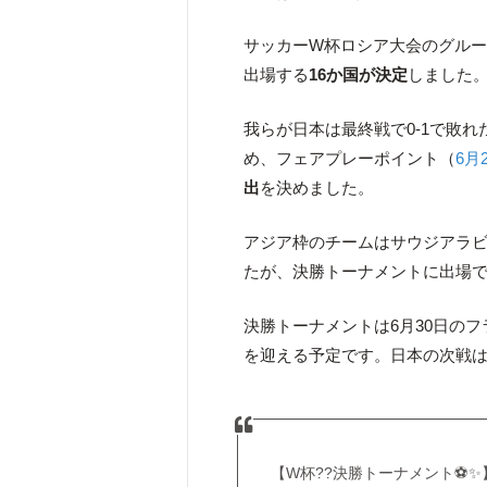
サッカーW杯ロシア大会のグル
出場する
16か国が決定
しました
我らが日本は最終戦で0-1で敗れ
め、フェアプレーポイント（
6月
出
を決めました。
アジア枠のチームはサウジアラ
たが、決勝トーナメントに出場
決勝トーナメントは6月30日の
を迎える予定です。日本の次戦
【W杯??決勝トーナメント⚽️✨