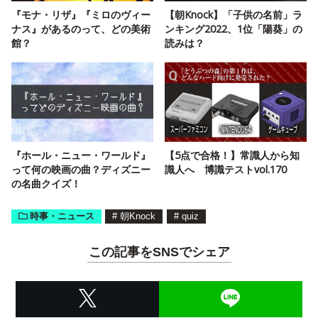
『モナ・リザ』『ミロのヴィー
【朝Knock】「子供の名前」ラ
ナス』があるのって、どの美術
ンキング2022、1位「陽葵」の
館？
読みは？
『ホール・ニュー・ワールド』
【5点で合格！】常識人から知
って何の映画の曲？ディズニー
識人へ 博識テストvol.170
の名曲クイズ！
時事・ニュース
#
朝Knock
#
quiz
この記事をSNSでシェア