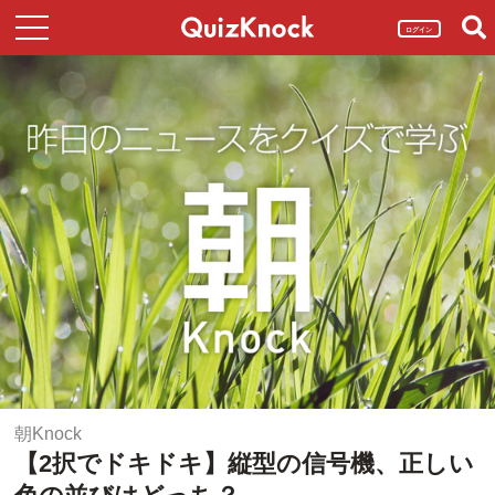
ログイン
朝Knock
【2択でドキドキ】縦型の信号機、正しい