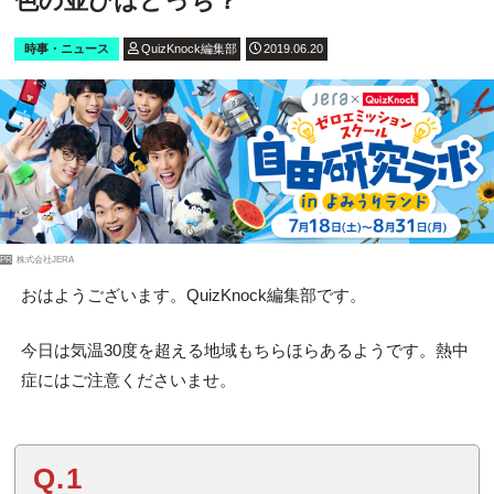
色の並びはどっち？
時事・ニュース
QuizKnock編集部
2019.06.20
PR
株式会社JERA
おはようございます。QuizKnock編集部です。
今日は気温30度を超える地域もちらほらあるようです。熱中
症にはご注意くださいませ。
Q.1