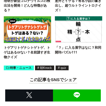
理研が新型コロナウイルスの検
意外とイケる？有名小説の書き
出法を開発！どんな特徴があ
出し、超ウルトライントロクイ
る？
ズ！
トゲアリトゲナシトゲトゲ、ト
「？」に入る漢字はなに？和同
ゲはあるorない？名前謎すぎ生
開珎パズル111
物クイズ
時事・ニュース
#
朝Knock
#
quiz
この記事をSNSでシェア