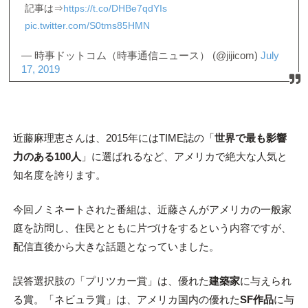
記事は⇒
https://t.co/DHBe7qdYIs
pic.twitter.com/S0tms85HMN
— 時事ドットコム（時事通信ニュース） (@jijicom)
July
17, 2019
近藤麻理恵さんは、2015年にはTIME誌の「
世界で最も影響
力のある100人
」に選ばれるなど、アメリカで絶大な人気と
知名度を誇ります。
今回ノミネートされた番組は、近藤さんがアメリカの一般家
庭を訪問し、住民とともに片づけをするという内容ですが、
配信直後から大きな話題となっていました。
誤答選択肢の「プリツカー賞」は、優れた
建築家
に与えられ
る賞。「ネビュラ賞」は、アメリカ国内の優れた
SF作品
に与