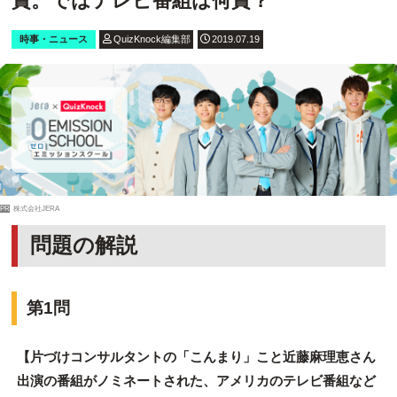
賞。ではテレビ番組は何賞？
時事・ニュース
QuizKnock編集部
2019.07.19
PR
株式会社JERA
問題の解説
第1問
【片づけコンサルタントの「こんまり」こと近藤麻理恵さん
出演の番組がノミネートされた、アメリカのテレビ番組など