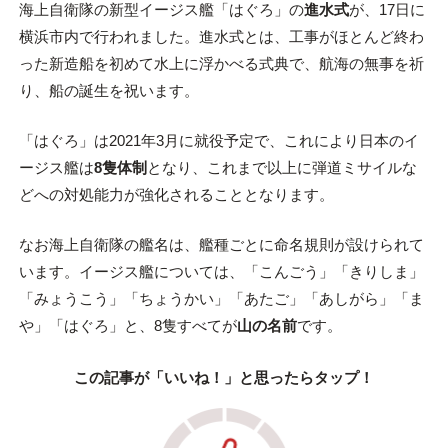
海上自衛隊の新型イージス艦「はぐろ」の
進水式
が、17日に
横浜市内で行われました。進水式とは、工事がほとんど終わ
った新造船を初めて水上に浮かべる式典で、航海の無事を祈
り、船の誕生を祝います。
「はぐろ」は2021年3月に就役予定で、これにより日本のイ
ージス艦は
8隻体制
となり、これまで以上に弾道ミサイルな
どへの対処能力が強化されることとなります。
なお海上自衛隊の艦名は、艦種ごとに命名規則が設けられて
います。イージス艦については、「こんごう」「きりしま」
「みょうこう」「ちょうかい」「あたご」「あしがら」「ま
や」「はぐろ」と、8隻すべてが
山の名前
です。
この記事が「いいね！」と思ったらタップ！