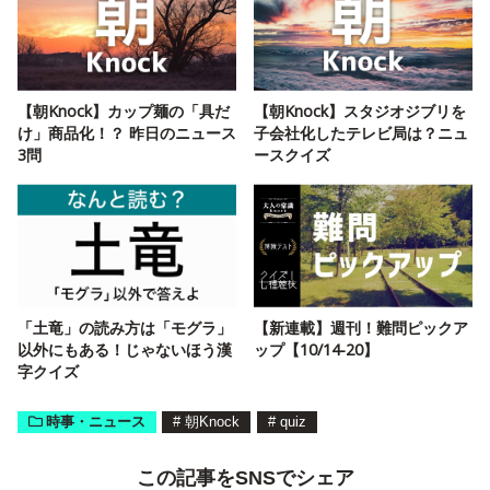
【朝Knock】カップ麺の「具だ
【朝Knock】スタジオジブリを
け」商品化！？ 昨日のニュース
子会社化したテレビ局は？ニュ
3問
ースクイズ
「土竜」の読み方は「モグラ」
【新連載】週刊！難問ピックア
以外にもある！じゃないほう漢
ップ【10/14-20】
字クイズ
時事・ニュース
#
朝Knock
#
quiz
この記事をSNSでシェア