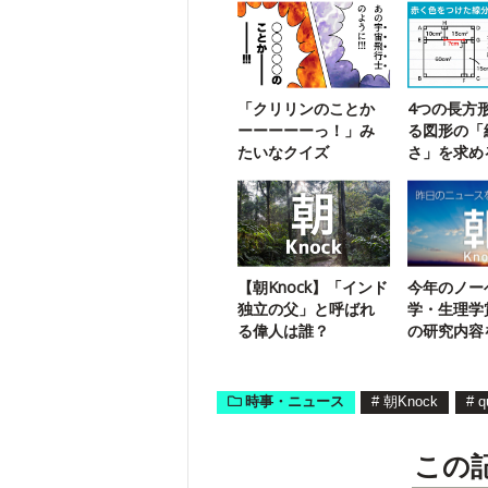
「クリリンのことか
4つの長方
ーーーーーっ！」み
る図形の「
たいなクイズ
さ」を求め
チャレンジ
【朝Knock】「インド
今年のノー
独立の父」と呼ばれ
学・生理学
る偉人は誰？
の研究内容
う！
時事・ニュース
#
朝Knock
#
q
この