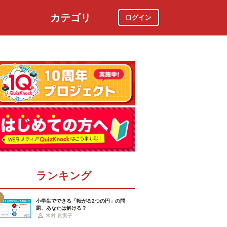
カテゴリ
ログイン
社会
スポーツ
時事ニュース
特集
ランキング
小学生でできる「転がる2つの円」の問
題、あなたは解ける？
木村 真実子