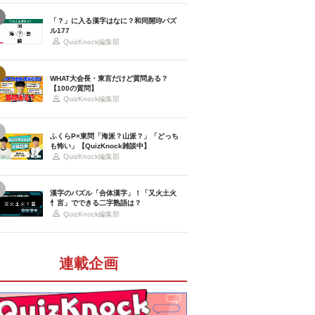
「？」に入る漢字はなに？和同開珎パズ
ル177
QuizKnock編集部
WHAT大会長・東言だけど質問ある？
【100の質問】
QuizKnock編集部
ふくらP×東問「海派？山派？」「どっち
も怖い」【QuizKnock雑談中】
QuizKnock編集部
漢字のパズル「合体漢字」！「又火土火
忄言」でできる二字熟語は？
QuizKnock編集部
連載企画