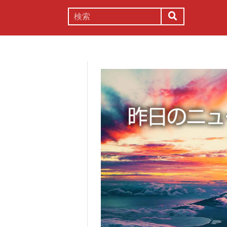
謎解き
コラム
常識
理系