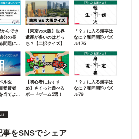
形からでき
【東京vs大阪】世界
「？」に入る漢字は
線分の長
遺産が多いのはどっ
なに？和同開珎パズ
る問題に
ち？【二択クイズ】
ル176
！
ベル医
【初心者におすす
「？」に入る漢字は
賞受賞者
め】さくっと遊べる
なに？和同開珎パズ
を当てよ
ボードゲーム5選！
ル79
uiz
記事をSNSでシェア