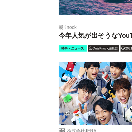
朝Knock
今年人気が出そうなYou
時事・ニュース
QuizKnock編集部
2021
株式会社JERA
PR