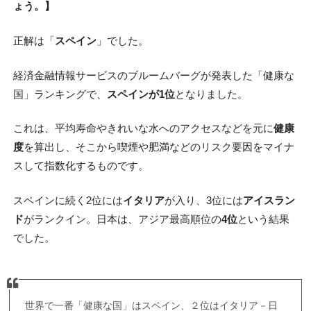
ょう。】
正解は「
スペイン
」でした。
経済金融情報サービスのブルームバーグが発表した「健康な
国」ランキングで、
スペインが1位
となりました。
これは、平均寿命やきれいな水へのアクセスなどを元に
健康
度
を算出し、そこから喫煙や肥満などのリスク要因をマイナ
スして指数化するものです。
スペインに続く2位には
イタリア
が入り、3位には
アイスラン
ド
がランクイン。日本は、アジア最高順位の
4位
という結果
でした。
世界で一番「健康な国」はスペイン、２位はイタリア－日