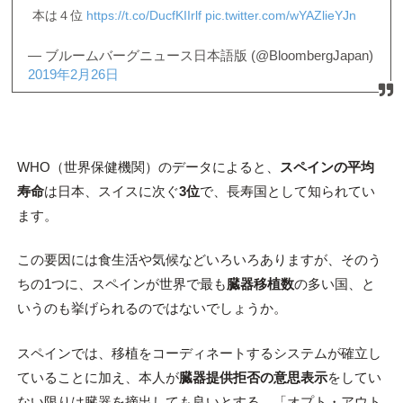
本は４位
https://t.co/DucfKIIrlf
pic.twitter.com/wYAZlieYJn
— ブルームバーグニュース日本語版 (@BloombergJapan)
2019年2月26日
WHO（世界保健機関）のデータによると、
スペインの平均
寿命
は日本、スイスに次ぐ
3位
で、長寿国として知られてい
ます。
この要因には食生活や気候などいろいろありますが、そのう
ちの1つに、スペインが世界で最も
臓器移植数
の多い国、と
いうのも挙げられるのではないでしょうか。
スペインでは、移植をコーディネートするシステムが確立し
ていることに加え、本人が
臓器提供拒否の意思表示
をしてい
ない限りは臓器を摘出しても良いとする、「オプト・アウト