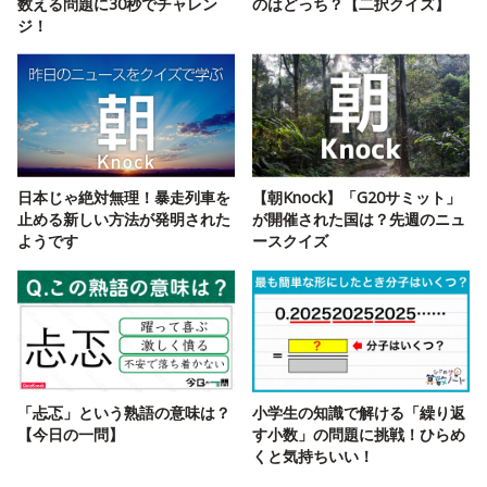
数える問題に30秒でチャレン
のはどっち？【二択クイズ】
ジ！
日本じゃ絶対無理！暴走列車を
【朝Knock】「G20サミット」
止める新しい方法が発明された
が開催された国は？先週のニュ
ようです
ースクイズ
「忐忑」という熟語の意味は？
小学生の知識で解ける「繰り返
【今日の一問】
す小数」の問題に挑戦！ひらめ
くと気持ちいい！