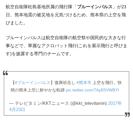
航空自衛隊松島基地所属の飛行隊「
ブルーインパルス
」が23
日、熊本地震の被災地を元気づけるため、熊本県の上空を飛
びました。
ブルーインパルスは航空自衛隊の航空祭や国民的な大きな行
事などで、華麗なアクロバット飛行(これを展示飛行と呼びま
す)を披露する専門のチームです。
【
#ブルーインパルス
】復興祈念し
#熊本市
上空を飛行。快
晴の熊本上空に鮮やかな軌跡
pic.twitter.com/7AyE0VWBYl
— テレビタミン/KKTニュース (@kkt_televitamin)
2017年
4月23日