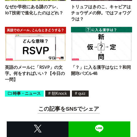
なぜか学校にある謎のアレ、
トリュフはきのこ、キャビアは
IoT技術で進化したのはどれ？
チョウザメの卵。ではフォワグ
ラは？
英語のメールに「RSVP」の文
「？」に入る漢字はなに？和同
字。何をすればいい？【今日の
開珎パズル48
一問】
時事・ニュース
#
朝Knock
#
quiz
この記事をSNSでシェア