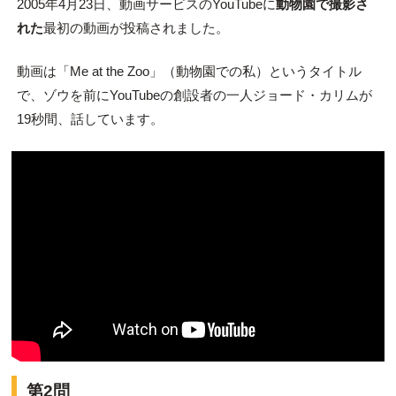
2005年4月23日、動画サービスのYouTubeに
動物園で撮影さ
れた
最初の動画が投稿されました。
動画は「Me at the Zoo」（動物園での私）というタイトル
で、ゾウを前にYouTubeの創設者の一人ジョード・カリムが
19秒間、話しています。
第2問