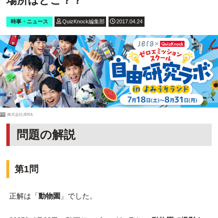
場所はどこ？？
時事・ニュース
QuizKnock編集部
2017.04.24
PR
株式会社JERA
問題の解説
第1問
正解は「
動物園
」でした。