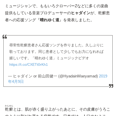
ミュージシャンで、ももいろクローバーZなどに多くの楽曲
提供もしている音楽プロデューサーの
ヒャダイン
が、乾癬患
者への応援ソング『
晴れゆく道
』を発表しました。
尋常性乾癬患者さん応援ソングを作りました。久しぶりに
歌っております。同じ患者として少しでもお力になれれば
嬉しいです。「晴れゆく道」ミュージックビデオ
https://t.co/CXETt0rKh1
— ヒャダイン or 前山田健一 (@HyadainMaeyamad)
2019
年4月9日
かんせん
乾癬
とは、肌が赤く盛り上がったあとに、その皮膚がうろこ