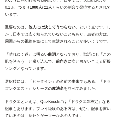
のように剥がれ落ちる病気です。日本では、人口のおよそ
0.1％、つまり
1000人に1人
くらいの割合で発症するとされて
います。
重要なのは、
他人には決してうつらない
、という点です。し
かし日本では広く知られていないこともあり、患者の方は、
周囲からの視線を気にして生活されることが多いようです。
『晴れゆく道』は明るい曲調となっており、歌詞にも「この
肌を誇ろう」と盛り込んで、
前向き
に病と向かい合える応援
ソングとなっています。
選択肢には、「ヒャダイン」の名前の由来でもある、『ドラ
ゴンクエスト』シリーズの
魔法名
を並べてみました。
ドラクエといえば、QuizKnockには「ドラクエⅪ検定」なる
記事もあります。プレイ経験のある方は、ぜひ。記事を書い
ているのは、意外とゲーマーなあの人です。