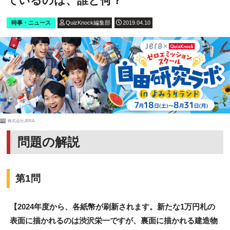
ているのは、誰と何？
時事・ニュース
QuizKnock編集部
2019.04.10
PR
株式会社JERA
問題の解説
第1問
【2024年度から、各紙幣が刷新されます。新たな1万円札の
表面に描かれるのは渋沢栄一ですが、裏面に描かれる建造物