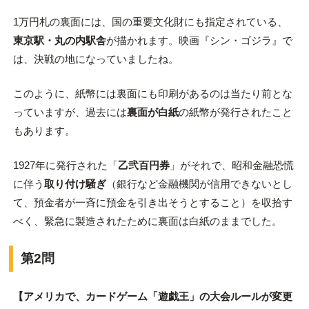
1万円札の裏面には、国の重要文化財にも指定されている、
東京駅・丸の内駅舎
が描かれます。映画『シン・ゴジラ』で
は、決戦の地になっていましたね。
このように、紙幣には裏面にも印刷があるのは当たり前とな
っていますが、過去には
裏面が白紙
の紙幣が発行されたこと
もあります。
1927年に発行された「
乙弐百円券
」がそれで、昭和金融恐慌
に伴う
取り付け騒ぎ
（銀行など金融機関が信用できないとし
て、預金者が一斉に預金を引き出そうとすること）を収拾す
べく、緊急に製造されたために裏面は白紙のままでした。
第2問
【アメリカで、カードゲーム「遊戯王」の大会ルールが変更