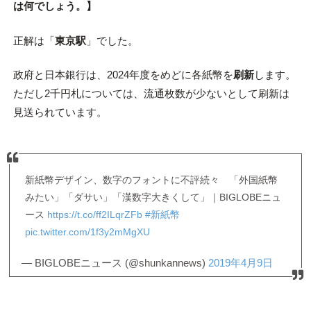
は何でしょう。】
正解は「
東京駅
」でした。
政府と日本銀行は、2024年度をめどに各紙幣を
刷新
します。
ただし2千円札については、流通枚数が少ないとして刷新は
見送られています。
新紙幣デザイン、数字のフォントに不評続々 「外国紙幣
みたい」「ダサい」「漢数字大きくして」｜BIGLOBEニュ
ース
https://t.co/ff2ILqrZFb
#新紙幣
pic.twitter.com/1f3y2mMgXU
— BIGLOBEニュース (@shunkannews)
2019年4月9日