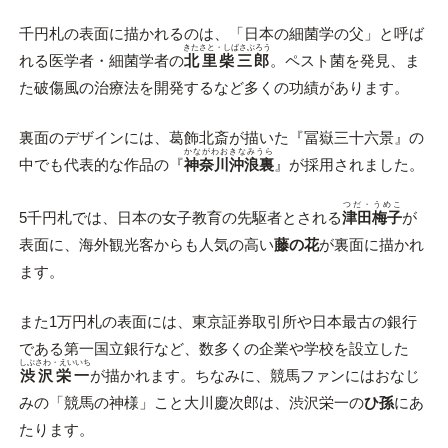
千円札の表面に描かれるのは、「日本の細菌学の父」と呼ば
きたさと・しばさぶろう
れる医学者・細菌学者の
北里柴三郎
。ペスト菌を発見、ま
た破傷風の治療法を開発するなど多くの功績があります。
裏面のデザインには、葛飾北斎が描いた『冨嶽三十六景』の
かながわおきなみうら
中でも代表的な作品の『
神奈川沖浪裏
』が採用されました。
つだ・うめこ
5千円札では、日本の女子教育の先駆者とされる
津田梅子
が
表面に、海外観光客からも人気の高い
藤の花
が裏面に描かれ
ます。
また1万円札の表面には、東京証券取引所や日本最古の銀行
である第一国立銀行など、数多くの企業や学校を設立した
しぶさわ・えいいち
渋沢栄一
が描かれます。ちなみに、競馬ファンにはおなじ
みの「競馬の神様」こと大川慶次郎は、渋沢栄一の
ひ孫
にあ
たります。