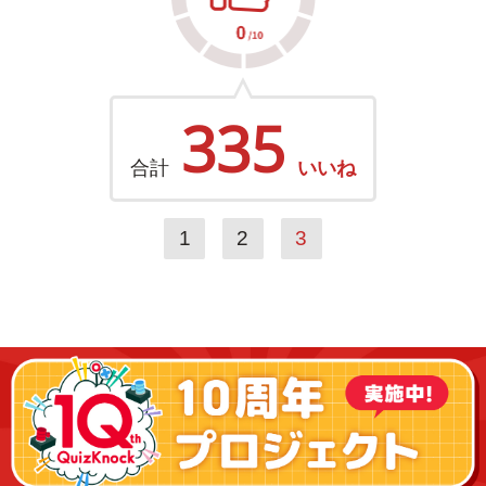
335
合計
いいね
1
2
3