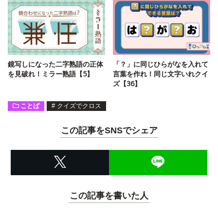
鏡写しになった二字熟語の正体
「？」に同じひらがなを入れて
を見破れ！ミラー熟語【5】
言葉を作れ！同じ文字いれクイ
ズ【36】
ことば
#
クイズでクロス
この記事をSNSでシェア
この記事を書いた人