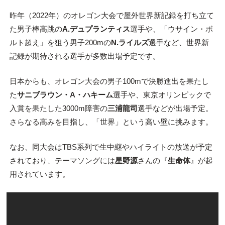
昨年（2022年）のオレゴン大会で屋外世界新記録を打ち立て
た男子棒高跳の
A.デュプランティス
選手や、「ウサイン・ボ
ルト超え」を狙う男子200mの
N.ライルズ
選手など、世界新
記録が期待される選手が多数出場予定です。
日本からも、オレゴン大会の男子100mで決勝進出を果たし
た
サニブラウン・A・ハキーム
選手や、東京オリンピックで
入賞を果たした3000m障害の
三浦龍司
選手などが出場予定。
さらなる高みを目指し、「世界」という高い壁に挑みます。
なお、同大会はTBS系列で生中継やハイライトの放送が予定
されており、テーマソングには
星野源
さんの『
生命体
』が起
用されています。