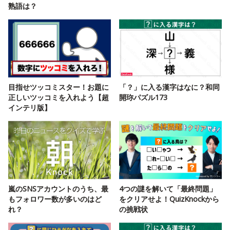
熟語は？
目指せツッコミスター！お題に
「？」に入る漢字はなに？和同
正しいツッコミを入れよう【超
開珎パズル173
インテリ版】
嵐のSNSアカウントのうち、最
4つの謎を解いて「最終問題」
もフォロワー数が多いのはど
をクリアせよ！QuizKnockから
れ？
の挑戦状