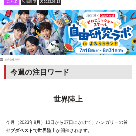
ことば
湯川 英
2023.08.13
PR
株式会社JERA
今週の注目ワード
世界陸上
今月（2023年8月）19日から27日にかけて、ハンガリーの首
都
ブダペストで世界陸上
が開催されます。