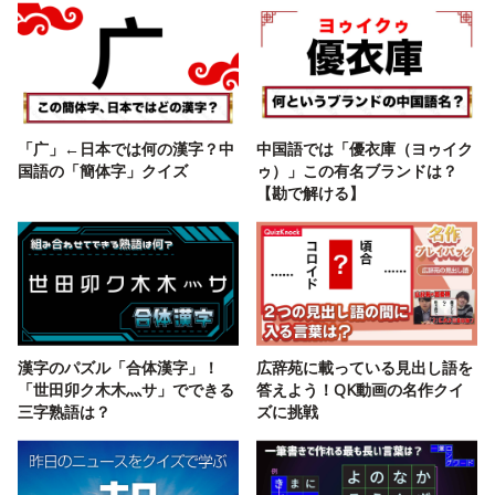
「广」←日本では何の漢字？中
中国語では「優衣庫（ヨゥイク
国語の「簡体字」クイズ
ゥ）」この有名ブランドは？
【勘で解ける】
漢字のパズル「合体漢字」！
広辞苑に載っている見出し語を
「世田卯ク木木灬サ」でできる
答えよう！QK動画の名作クイ
三字熟語は？
ズに挑戦