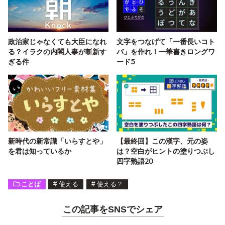
政治家じゃなくても大臣になれ
文字をつなげて「一番長いコト
る？イラクの内閣人事が斬新す
バ」を作れ！一筆書きロングワ
ぎる件
ード5
新時代の新常識「いらすとや」
【最終回】この漢字、元の姿
を君は知っているか
は？空白がヒントの塗りつぶし
四字熟語20
ことば
#
使える
#
使える？
この記事をSNSでシェア